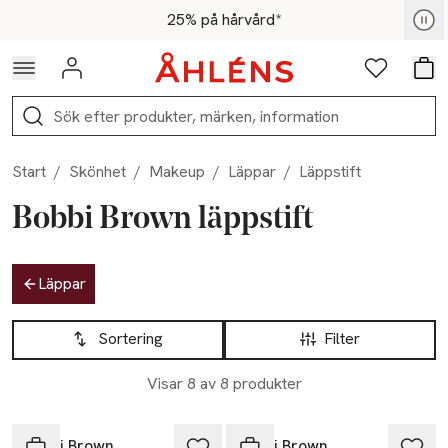
Hoppa till navigationsmenyn
Hoppa till innehåll
Hoppa till sidfot
För medlemmar - Shoppa nu
25% på hårvård*
Logga in
Favoriter
Var
Sök
Start
/
Skönhet
/
Makeup
/
Läppar
/
Läppstift
Bobbi Brown läppstift
Hoppa till produktsidan
Läppar
Hoppa till produktsidan
Lista över produkter
Sortering
Filter
Visar 8 av 8 produkter
Gåva på köpet
Gåva på köpet
Bobbi Brown
Bobbi Brown