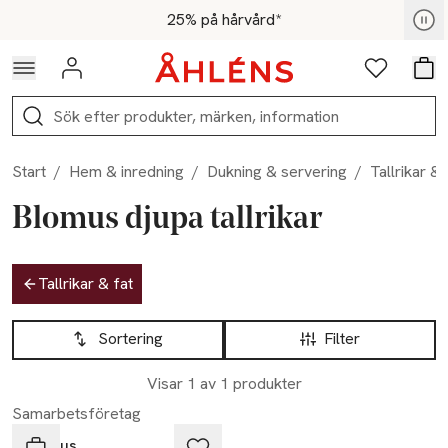
Hoppa till navigationsmenyn
Hoppa till innehåll
Hoppa till sidfot
För medlemmar - Shoppa nu
25% på hårvård*
Logga in
Favoriter
Var
Sök
Start
/
Hem & inredning
/
Dukning & servering
/
Tallrikar & 
Blomus djupa tallrikar
Hoppa till produktsidan
Tallrikar & fat
Hoppa till produktsidan
Lista över produkter
Sortering
Filter
Visar 1 av 1 produkter
Samarbetsföretag
Blomus