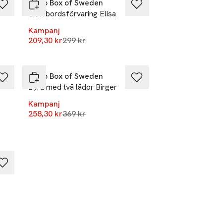
Bigso Box of Sweden
Skrivbordsförvaring Elisa
Kampanj
r
Lägsta pris 30 dagar
209,30 kr
299 kr
-30%
Bigso Box of Sweden
Byrå med två lådor Birger
Kampanj
Lägsta pris 30 dagar
258,30 kr
369 kr
r