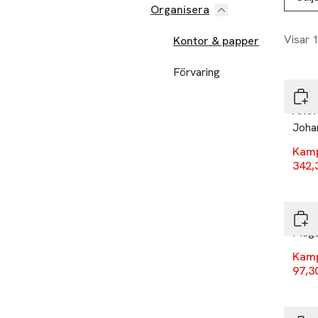
Organisera
Visar 
Kontor & papper
-30
Förvaring
Bigs
Arki
Joha
Kam
342,
-30
Bigs
Magaz
Kam
97,3
-30