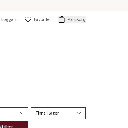
Logga in
Favoriter
Varukorg
Varukorg
Finns i lager
j filter