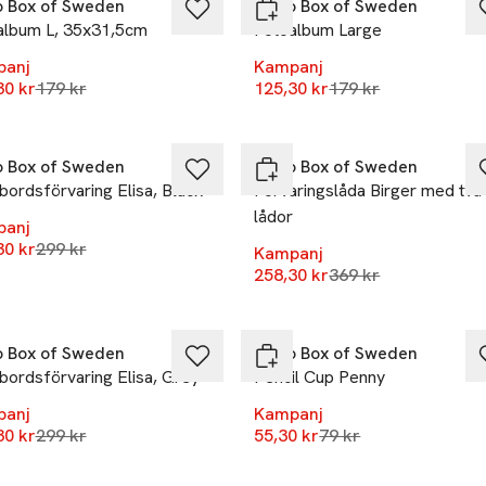
o Box of Sweden
Bigso Box of Sweden
album L, 35x31,5cm
Fotoalbum Large
panj
Kampanj
Lägsta pris 30 dagar
Lägsta pris 30 daga
30 kr
179 kr
125,30 kr
179 kr
%
-30%
o Box of Sweden
Bigso Box of Sweden
bordsförvaring Elisa, Black
Förvaringslåda Birger med två
lådor
panj
Lägsta pris 30 dagar
30 kr
299 kr
Kampanj
Lägsta pris 30 daga
258,30 kr
369 kr
%
-30%
o Box of Sweden
Bigso Box of Sweden
bordsförvaring Elisa, Grey
Pencil Cup Penny
panj
Kampanj
Lägsta pris 30 dagar
Lägsta pris 30 dagar
30 kr
299 kr
55,30 kr
79 kr