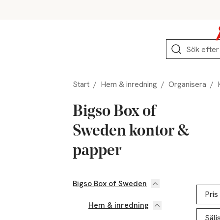
Hoppa till produktnavigation
Hoppa till innehåll
Hoppa till sidfot
Sök
Start
/
Hem & inredning
/
Organisera
/
Bigso Box of
Sweden kontor &
papper
Bigso Box of Sweden
Hoppa till produktsidan
Hoppa t
Lista ö
Pris
Hem & inredning
Sälj