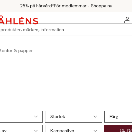
25% på hårvård*
För medlemmar - Shoppa nu
Kontor & papper
ill produktsidan
ver produkter
Storlek
Färg
s av
Kampanjtyp
Döl