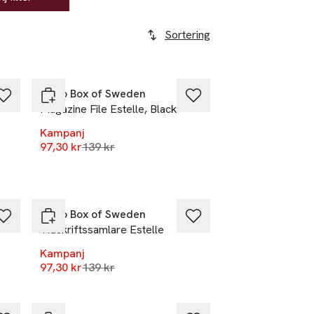
Sortering
-30%
Bigso Box of Sweden
Magazine File Estelle, Black
Kampanj
r
Lägsta pris 30 dagar
97,30 kr
139 kr
-30%
Bigso Box of Sweden
Tidskriftssamlare Estelle
Kampanj
r
Lägsta pris 30 dagar
97,30 kr
139 kr
-30%