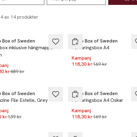
14 av 14 produkter
%
-30%
o Box of Sweden
Bigso Box of Sweden
vbox inklusive hängmappar
Förvaringsbox A4
n
Kampanj
Lägsta pris 30 daga
118,30 kr
169 kr
panj
Lägsta pris 30 dagar
30 kr
489 kr
%
-30%
o Box of Sweden
Bigso Box of Sweden
ine File Estelle, Grey
Förvaringsbox A4 Oskar
panj
Kampanj
Lägsta pris 30 dagar
Lägsta pris 30 daga
0 kr
139 kr
118,30 kr
169 kr
%
-30%