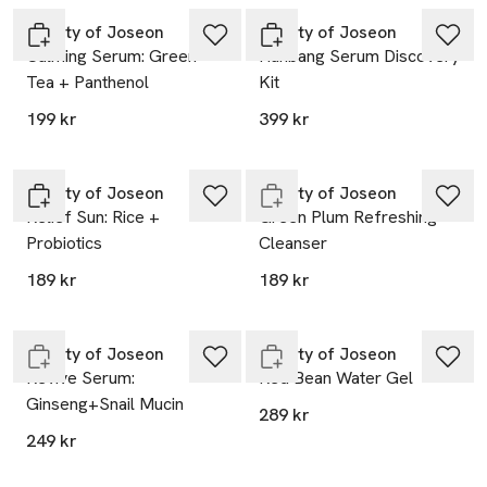
Beauty of Joseon
Beauty of Joseon
Calming Serum: Green
Hanbang Serum Discovery
Tea + Panthenol
Kit
199 kr
399 kr
Endast i varuhus
Beauty of Joseon
Beauty of Joseon
Relief Sun: Rice +
Green Plum Refreshing
Probiotics
Cleanser
189 kr
189 kr
Endast i varuhus
Slut i lager
Beauty of Joseon
Beauty of Joseon
Revive Serum:
Red Bean Water Gel
Ginseng+Snail Mucin
289 kr
249 kr
Endast i varuhus
Slut i lager