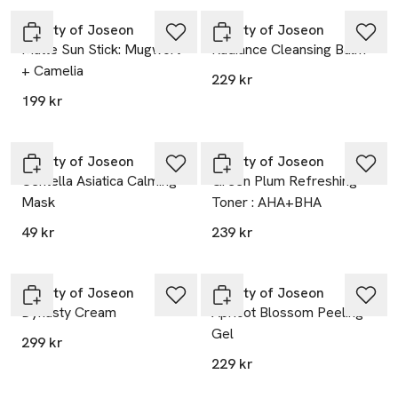
Beauty of Joseon
Beauty of Joseon
Matte Sun Stick: Mugwort
Radiance Cleansing Balm
+ Camelia
229 kr
199 kr
Beauty of Joseon
Beauty of Joseon
Centella Asiatica Calming
Green Plum Refreshing
Mask
Toner : AHA+BHA
49 kr
239 kr
Beauty of Joseon
Beauty of Joseon
Dynasty Cream
Apricot Blossom Peeling
Gel
299 kr
229 kr