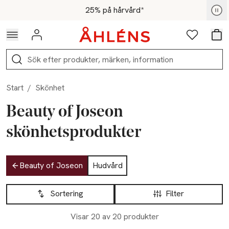
Hoppa till navigationsmenyn
Hoppa till innehåll
Hoppa till sidfot
För medlemmar - Shoppa nu
25% på hårvård*
Logga in
Favoriter
Var
Sök
Start
/
Skönhet
Beauty of Joseon
skönhetsprodukter
Hoppa till produktsidan
Beauty of Joseon
Hudvård
Hoppa till produktsidan
Lista över produkter
Sortering
Filter
Visar 20 av 20 produkter