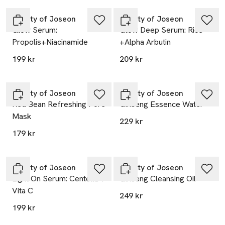
Beauty of Joseon
Beauty of Joseon
Glow Serum:
Glow Deep Serum: Rice
Propolis+Niacinamide
+Alpha Arbutin
199 kr
209 kr
Beauty of Joseon
Beauty of Joseon
Red Bean Refreshing Pore
Ginseng Essence Water
Mask
229 kr
179 kr
Beauty of Joseon
Beauty of Joseon
Light On Serum: Centella +
Ginseng Cleansing Oil
Vita C
249 kr
199 kr