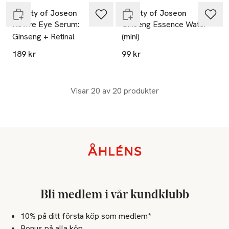
Beauty of Joseon
Beauty of Joseon
Revive Eye Serum:
Ginseng Essence Water
Ginseng + Retinal
(mini)
189 kr
99 kr
Visar 20 av 20 produkter
Sidfot
Bli medlem i vår kundklubb
10% på ditt första köp som medlem*
Bonus på alla köp