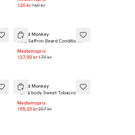
Lägsta pris 30 dagar
120 kr
160 kr
r
-25%
Beard Monkey
Oud/Saffron Beard Conditioner
Medlemspris
r
Lägsta pris 30 dagar
127,50 kr
170 kr
-25%
Beard Monkey
Hair & body Sweet Tobacco
Medlemspris
r
Lägsta pris 30 dagar
155,25 kr
207 kr