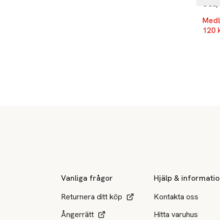
Oud/
Medl
120 
Sidfot
Vanliga frågor
Hjälp & informati
Returnera ditt köp
Kontakta oss
Ångerrätt
Hitta varuhus