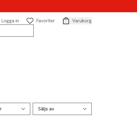
Logga in
Favoriter
Varukorg
Varukorg
r
Säljs av