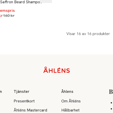
Saffron Beard Shampoo
emspris
Lägsta pris 30 dagar
kr
160 kr
Visar 16 av 16 produkter
on
Tjänster
Åhlens
B
Presentkort
Om Åhléns
Åhléns Mastercard
Hållbarhet