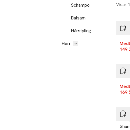
Visar 
Schampo
-25
Balsam
Bear
Hårstyling
Salt
Herr
Medl
149,
-25
Bear
Hair
Medl
169,
-25
Bear
Oran
Sha