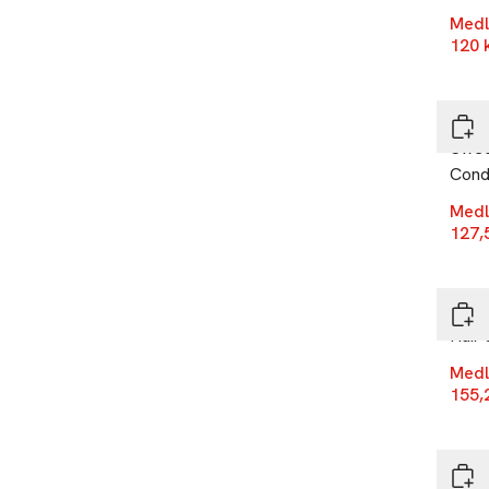
Medl
120 
-25
Bear
Swee
Condi
Medl
127,
-25
Bear
Hair
Medl
155,
-25
Bear