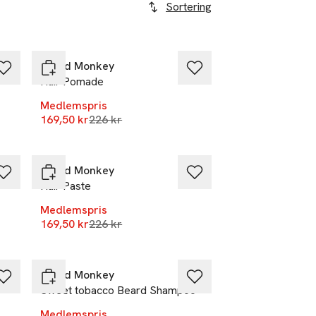
Sortering
-25%
Beard Monkey
Hair Pomade
Medlemspris
r
Lägsta pris 30 dagar
169,50 kr
226 kr
-25%
Beard Monkey
Hair Paste
Medlemspris
r
Lägsta pris 30 dagar
169,50 kr
226 kr
-25%
Beard Monkey
Sweet tobacco Beard Shampoo
Medlemspris