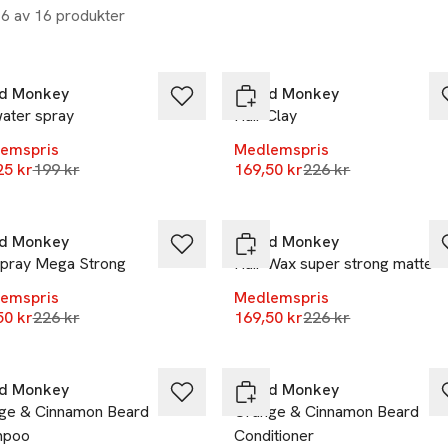
16 av 16 produkter
%
-25%
d Monkey
Beard Monkey
water spray
Hair Clay
emspris
Medlemspris
Lägsta pris 30 dagar
Lägsta pris 30 daga
25 kr
199 kr
169,50 kr
226 kr
%
-25%
d Monkey
Beard Monkey
spray Mega Strong
Hair Wax super strong matte
emspris
Medlemspris
Lägsta pris 30 dagar
Lägsta pris 30 daga
50 kr
226 kr
169,50 kr
226 kr
%
-25%
d Monkey
Beard Monkey
ge & Cinnamon Beard
Orange & Cinnamon Beard
mpoo
Conditioner