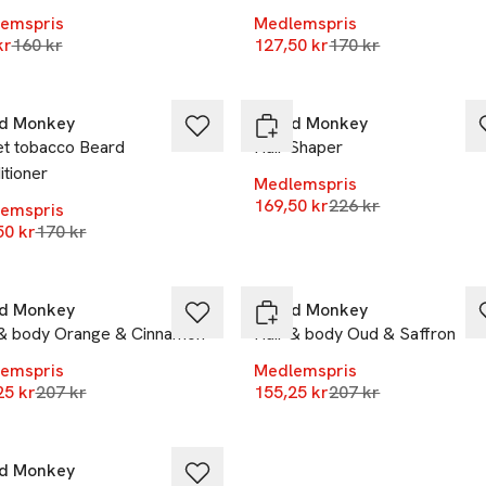
emspris
Medlemspris
Lägsta pris 30 dagar
Lägsta pris 30 daga
kr
160 kr
127,50 kr
170 kr
%
-25%
d Monkey
Beard Monkey
t tobacco Beard
Hair Shaper
tioner
Medlemspris
Lägsta pris 30 daga
169,50 kr
226 kr
emspris
Lägsta pris 30 dagar
50 kr
170 kr
%
-25%
d Monkey
Beard Monkey
 & body Orange & Cinnamon
Hair & body Oud & Saffron
emspris
Medlemspris
Lägsta pris 30 dagar
Lägsta pris 30 daga
25 kr
207 kr
155,25 kr
207 kr
%
d Monkey