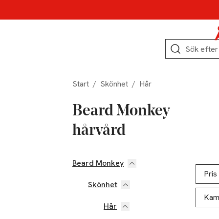
Hoppa till produktnavigation
Hoppa till innehåll
Hoppa till sidfot
Sök
Start
/
Skönhet
/
Hår
Beard Monkey
hårvård
Beard Monkey
Hoppa till produktsidan
Hoppa t
Lista ö
Pris
Skönhet
Kam
Hår