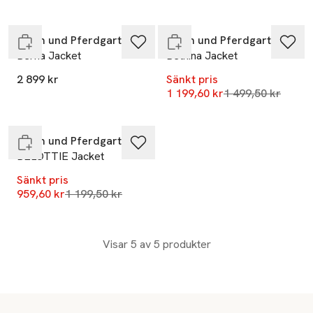
Endast i varuhus
Slut i lager
Baum und Pferdgarten
Baum und Pferdgarten
Berna Jacket
Bethina Jacket
2 899 kr
Sänkt pris
-20%
Lägsta pris 30 da
1 199,60 kr
1 499,50 kr
Endast i varuhus
Baum und Pferdgarten
BELOTTIE Jacket
Sänkt pris
Lägsta pris 30 dagar
959,60 kr
1 199,50 kr
Visar 5 av 5 produkter