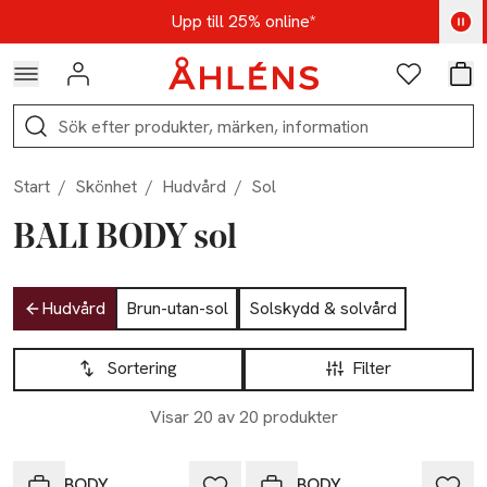
Hoppa till navigationsmenyn
Hoppa till innehåll
Hoppa till sidfot
Kod: AUG25 - Shoppa nu
Upp till 25% online*
Logga in
Favoriter
Var
Sök
Start
/
Skönhet
/
Hudvård
/
Sol
BALI BODY sol
Hoppa till produktsidan
Hudvård
Brun-utan-sol
Solskydd & solvård
Hoppa till produktsidan
Lista över produkter
Sortering
Filter
Visar 20 av 20 produkter
BALI BODY
BALI BODY