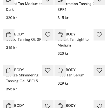
Instant Tan Medium to
Watermelon Tanning Oil
Dark
SPF6
320 kr
315 kr
BALI BODY
BALI BODY
Cacao Tanning Oil SPF15
Instant Tan Light to
Medium
315 kr
320 kr
BALI BODY
BALI BODY
Bronze Shimmering
Face Tan Serum
Tanning Gel SPF15
329 kr
395 kr
BALI BODY
BALI BODY