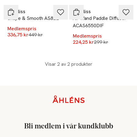
Babyliss
Babyliss
Shape & Smooth AS82E
Air Wand Paddle Diffuser
ACAS6550DIF
Medlemspris
Lägsta pris 30 dagar
336,75 kr
449 kr
Medlemspris
Lägsta pris 30 dag
224,25 kr
299 kr
Visar 2 av 2 produkter
Sidfot
Bli medlem i vår kundklubb