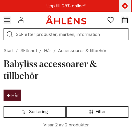
Hoppa till navigationsmenyn
Hoppa till innehåll
Hoppa till sidfot
Kod: AUG25 - Shoppa nu
Upp till 25% online*
Logga in
Favoriter
Var
Sök
Start
/
Skönhet
/
Hår
/
Accessoarer & tillbehör
Babyliss accessoarer &
tillbehör
Hoppa till produktsidan
Hår
Hoppa till produktsidan
Lista över produkter
Sortering
Filter
Visar 2 av 2 produkter
-25%
-25%