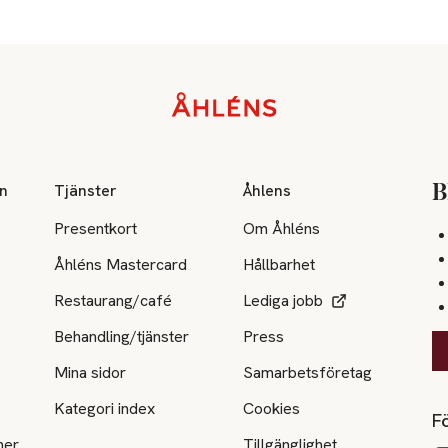
on
Tjänster
Åhlens
B
Presentkort
Om Åhléns
Åhléns Mastercard
Hållbarhet
Restaurang/café
Lediga jobb
Behandling/tjänster
Press
Mina sidor
Samarbetsföretag
Kategori index
Cookies
Fö
ner
Tillgänglighet