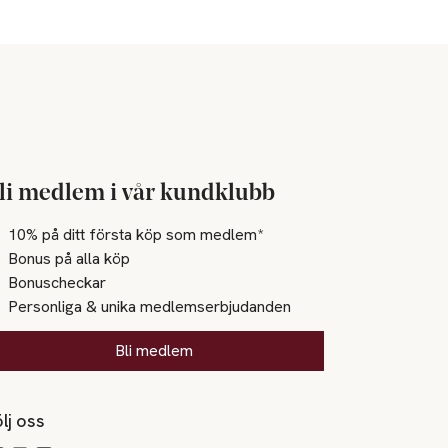
li medlem i vår kundklubb
10% på ditt första köp som medlem*
Bonus på alla köp
Bonuscheckar
Personliga & unika medlemserbjudanden
Bli medlem
lj oss