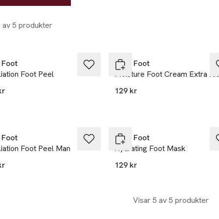
5 av 5 produkter
 Foot
Baby Foot
iation Foot Peel
Moisture Foot Cream Extra Ri
kr
129 kr
 Foot
Baby Foot
iation Foot Peel Man
Hydrating Foot Mask
kr
129 kr
Visar 5 av 5 produkter