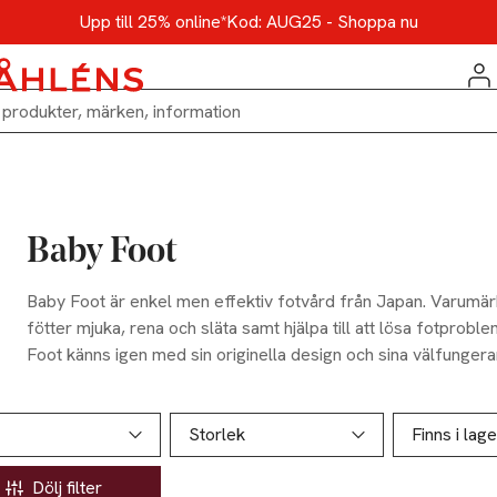
Upp till 25% online*
Kod: AUG25 - Shoppa nu
Baby Foot
Baby Foot är enkel men effektiv fotvård från Japan. Varumärk
fötter mjuka, rena och släta samt hjälpa till att lösa fotprobl
Foot känns igen med sin originella design och sina välfunger
kvällar hemma. Ingen skrubbning – ingen smärta.
ill produktsidan
ver produkter
Storlek
Finns i lage
Dölj filter