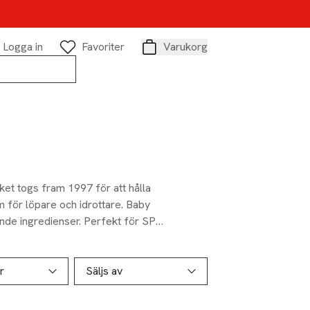
Logga in
Favoriter
Varukorg
Varukorg
et togs fram 1997 för att hålla
em för löpare och idrottare. Baby
ande ingredienser. Perfekt för SPA-
r
Säljs av