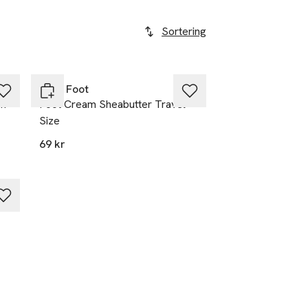
Sortering
Baby Foot
ch
Foot Cream Sheabutter Travel
Size
69 kr