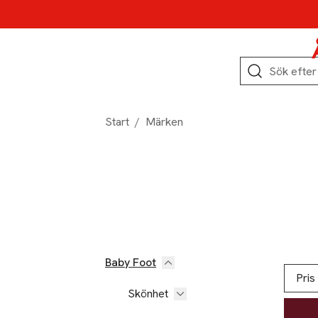
Hoppa till produktnavigation
Hoppa till innehåll
Hoppa till sidfot
Sök
Start
/
Märken
Baby Foot
Hoppa till produktsidan
Hoppa t
Lista ö
Pris
Skönhet