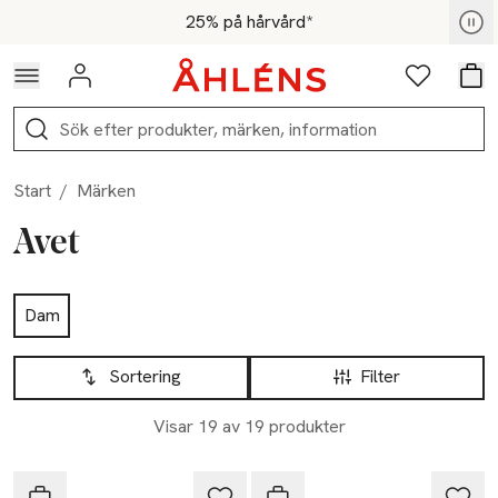
Hoppa till navigationsmenyn
Hoppa till innehåll
Hoppa till sidfot
För medlemmar - Shoppa nu
25% på hårvård*
Logga in
Favoriter
Var
Sök
Start
/
Märken
Avet
Hoppa till produktsidan
Dam
Hoppa till produktsidan
Lista över produkter
Sortering
Filter
Visar 19 av 19 produkter
Avet
Avet