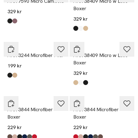
Avet 7590 Micro Camisole
Avet 38409 Micro w Lace
Boxer
329 kr
329 kr
Produkten finns i färgerna:
Black
Ceniza
,
,
Produkten finns i färgerna:
Black
White
Sand
,
,
,
Avet
Avet
Avet 3244 Microfiber Midi
Avet 38409 Micro w Lace
Boxer
199 kr
329 kr
Produkten finns i färgerna:
Black
Sand
,
,
Produkten finns i färgerna:
Sand
White
Black
,
,
,
Avet
Avet
Avet 3844 Microfiber
Avet 3844 Microfiber
Boxer
Boxer
229 kr
229 kr
-20%