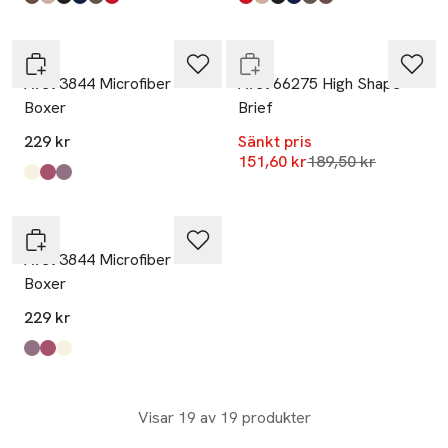
Produkten finns i färgerna:
Ceniza
Sand
Black
Navy
Kaki
Red
,
,
,
,
,
,
Produkten finns i färgerna:
Red
Sand
Black
Navy
Kaki
Ceniza
,
,
,
,
,
,
Endast i varuhus
Avet
Avet
Avet 3844 Microfiber
Avet 66275 High Shape
Boxer
Brief
229 kr
Sänkt pris
Lägsta pris 30 dag
151,60 kr
189,50 kr
Produkten finns i färgerna:
Champange
Peonia
Lila
,
,
,
Avet
Avet 3844 Microfiber
Boxer
229 kr
Produkten finns i färgerna:
Lila
Peonia
Champange
,
,
,
Visar 19 av 19 produkter