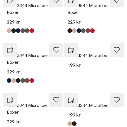
Avet 3844 Microfiber
Avet 3844 Microfiber
Boxer
Boxer
229 kr
229 kr
Produkten finns i färgerna:
Sand
Black
Navy
Kaki
Ceniza
Red
,
,
,
,
,
,
Produkten finns i färgerna:
Black
Sand
Navy
Kaki
Ceniza
Red
,
,
,
,
,
,
Avet
Avet
Avet 3844 Microfiber
Avet 3244 Microfiber Midi
Boxer
199 kr
229 kr
Produkten finns i färgerna:
Navy
Sand
Black
Kaki
Ceniza
Red
,
,
,
,
,
,
Avet
Avet
Avet 3844 Microfiber
Avet 3244 Microfiber Midi
Boxer
199 kr
229 kr
Produkten finns i färgerna:
Sand
Black
,
,