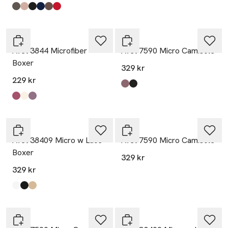
Produkten finns i färgerna:
Kaki
Sand
Black
Navy
Ceniza
Red
,
,
,
,
,
,
Avet
Avet
Avet 3844 Microfiber
Avet 7590 Micro Camisole
Boxer
329 kr
229 kr
Produkten finns i färgerna:
Ceniza
Black
,
,
Produkten finns i färgerna:
Peonia
Champange
Lila
,
,
,
Avet
Avet
Avet 38409 Micro w Lace
Avet 7590 Micro Camisole
Boxer
329 kr
329 kr
Produkten finns i färgerna:
White
Black
Sand
,
,
,
Avet
Avet