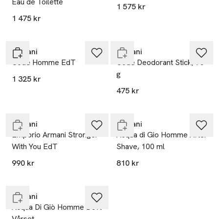
Eau de Toilette
1 575 kr
1 475 kr
Endast i varuhus
Armani
Armani
Code Homme EdT
Code Deodorant Stick, 75
g
1 325 kr
475 kr
Endast i varuhus
Endast i varuhus
Armani
Armani
Emporio Armani Stronger
Acqua di Gio Homme After
With You EdT
Shave, 100 ml
990 kr
810 kr
Slut i lager
Armani
Acqua Di Giò Homme Doft
Vårset