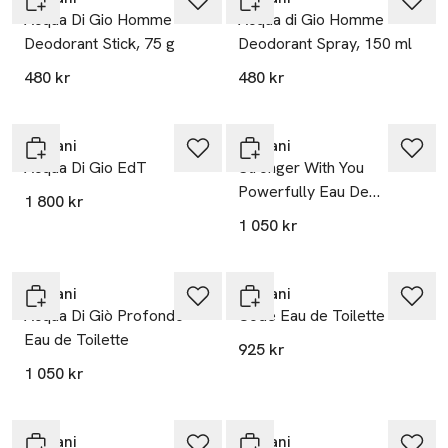
Acqua Di Gio Homme
Acqua di Gio Homme
Deodorant Stick, 75 g
Deodorant Spray, 150 ml
480 kr
480 kr
Armani
Armani
Acqua Di Gio EdT
Stronger With You
Powerfully Eau De
1 800 kr
Parfum
1 050 kr
Armani
Armani
Acqua Di Giò Profondo
Code Eau de Toilette
Eau de Toilette
925 kr
1 050 kr
Armani
Armani