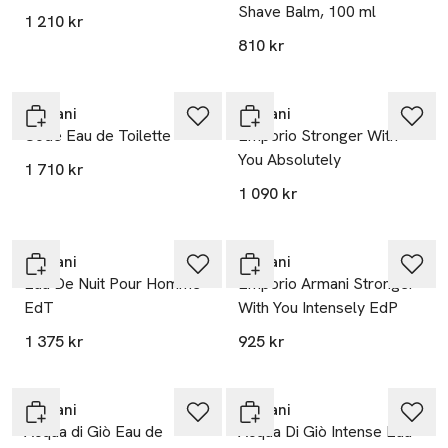
Shave Balm, 100 ml
1 210 kr
810 kr
Armani
Armani
Code Eau de Toilette
Emporio Stronger With
You Absolutely
1 710 kr
1 090 kr
Armani
Armani
Eau De Nuit Pour Homme
Emporio Armani Stronger
EdT
With You Intensely EdP
1 375 kr
925 kr
Armani
Armani
Acqua di Giò Eau de
Acqua Di Giò Intense Eau