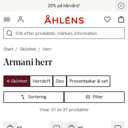
Hoppa till navigationsmenyn
Hoppa till innehåll
Hoppa till sidfot
För medlemmar - Shoppa nu
25% på hårvård*
Logga in
Favoriter
Var
Sök
Start
/
Skönhet
/
Herr
Armani herr
Hoppa till produktsidan
Skönhet
Herrdoft
Deo
Presentaskar & set
Hoppa till produktsidan
Lista över produkter
Sortering
Filter
Visar 31 av 31 produkter
Armani
Armani