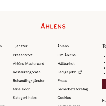
on
Tjänster
Åhlens
B
Presentkort
Om Åhléns
Åhléns Mastercard
Hållbarhet
Restaurang/café
Lediga jobb
Behandling/tjänster
Press
Mina sidor
Samarbetsföretag
Kategori index
Cookies
Fö