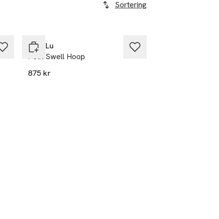
Sortering
Anni Lu
Petit Swell Hoop
875 kr