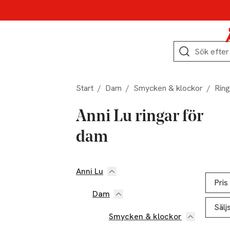
Hoppa till produktnavigation
Hoppa till innehåll
Hoppa till sidfot
Sök
Start
/
Dam
/
Smycken & klockor
/
Ring
Anni Lu ringar för
dam
Anni Lu
Hoppa till produktsidan
Hoppa t
Lista ö
Pris
Dam
Sälj
Smycken & klockor