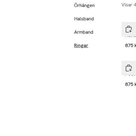
Visar 
Örhängen
Halsband
Anni
Armband
Rain
Ringar
875 
Anni
Peti
875 