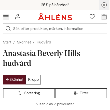
Hoppa till navigationsmenyn
Hoppa till innehåll
Hoppa till sidfot
För medlemmar - Shoppa nu
25% på hårvård*
Logga in
Favoriter
Var
Sök
Start
/
Skönhet
/
Hudvård
Anastasia Beverly Hills
hudvård
Hoppa till produktsidan
Skönhet
Kropp
Hoppa till produktsidan
Lista över produkter
Sortering
Filter
Visar 3 av 3 produkter