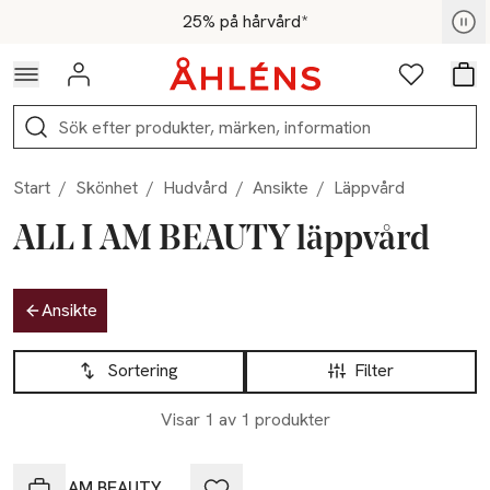
Hoppa till navigationsmenyn
Hoppa till innehåll
Hoppa till sidfot
För medlemmar - Shoppa nu
25% på hårvård*
Logga in
Favoriter
Var
Sök
Start
/
Skönhet
/
Hudvård
/
Ansikte
/
Läppvård
ALL I AM BEAUTY läppvård
Hoppa till produktsidan
Ansikte
Hoppa till produktsidan
Lista över produkter
Sortering
Filter
Visar 1 av 1 produkter
ALL I AM BEAUTY