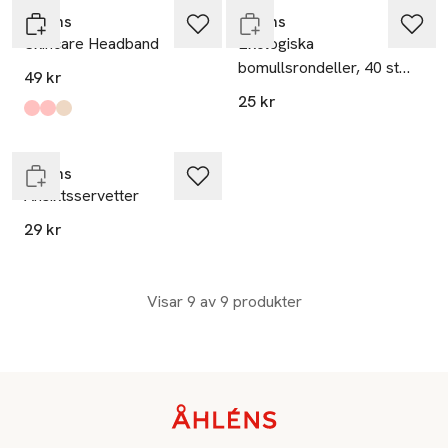
Åhléns
Åhléns
Skincare Headband
Ekologiska
bomullsrondeller, 40 st
49 kr
ovala
Ta 2 betala 35:-
25 kr
Produkten finns i färgerna:
Black
Pink
Beige
,
,
,
Endast i varuhus
Åhléns
Ansiktsservetter
29 kr
Visar 9 av 9 produkter
Sidfot