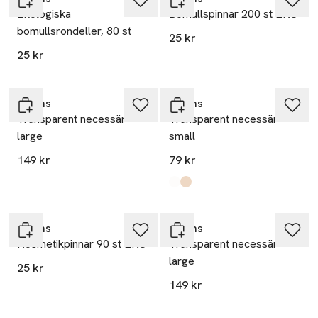
Ekologiska
Bomullspinnar 200 st EKO
bomullsrondeller, 80 st
25 kr
25 kr
Åhléns
Åhléns
Transparent necessär
Transparent necessär
large
small
149 kr
79 kr
Produkten finns i färgerna:
Rosa
Beige
,
,
Ta 2 betala 35:-
Åhléns
Åhléns
Kosmetikpinnar 90 st EKO
Transparent necessär
large
25 kr
Ta 2 betala 35:-
149 kr
Endast i varuhus