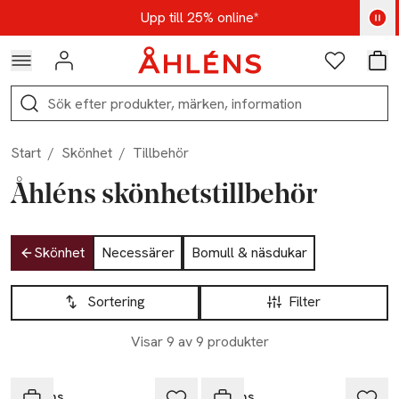
Hoppa till navigationsmenyn
Hoppa till innehåll
Hoppa till sidfot
Kod: AUG25 - Shoppa nu
Upp till 25% online*
Logga in
Favoriter
Var
Sök
Start
/
Skönhet
/
Tillbehör
Åhléns skönhetstillbehör
Hoppa till produktsidan
Skönhet
Necessärer
Bomull & näsdukar
Hoppa till produktsidan
Lista över produkter
Sortering
Filter
Visar 9 av 9 produkter
Ta 2 betala 35:-
Ta 2 betala 35:-
Åhléns
Åhléns