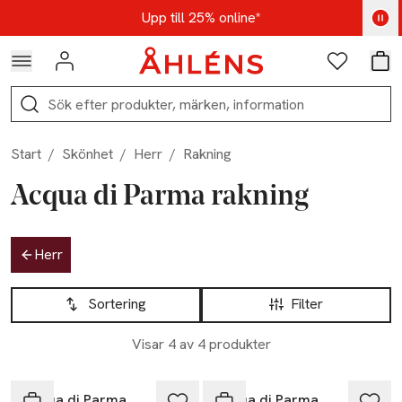
Hoppa till navigationsmenyn
Hoppa till innehåll
Hoppa till sidfot
Kod: AUG25 - Shoppa nu
Upp till 25% online*
Logga in
Favoriter
Var
Sök
Start
/
Skönhet
/
Herr
/
Rakning
Acqua di Parma rakning
Hoppa till produktsidan
Herr
Hoppa till produktsidan
Lista över produkter
Sortering
Filter
Visar 4 av 4 produkter
Acqua di Parma
Acqua di Parma