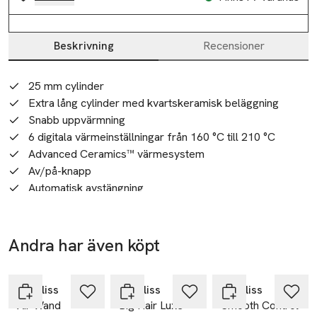
Beskrivning
Recensioner
Beskrivning
25 mm cylinder
Extra lång cylinder med kvartskeramisk beläggning
Snabb uppvärmning
6 digitala värmeinställningar från 160 °C till 210 °C
Advanced Ceramics™ värmesystem
Av/på-knapp
Automatisk avstängning
Värmetålig matta
2,5 m strömsladd
3 års garanti
Andra har även köpt
Vår Xanadu-locktång är perfekt när du enkelt vill skapa 
-25%
-25%
-25%
Hoppa över bildspelet
mjuka vågor och stunsiga lockar. Designad med en 25 mm, 
Tillverkare
extra lång, cylinder är den perfekt för styling av alla 
Babyliss
Babyliss
Babyliss
BaByliss Nordic AB
Air Wand
Big Hair Luxe
Smooth Control
hårlängder. 
