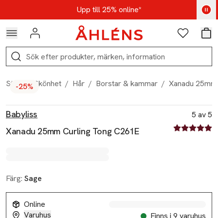
Hoppa till navigationsmenyn
Hoppa till innehåll
Hoppa till sidfot
Kod: AUG25 - Shoppa nu
Upp till 25% online*
Logga in
Favoriter
Var
Sök
Start
/
Skönhet
/
Hår
/
Borstar & kammar
/
Xanadu 25mm 
-25%
Produktbilder
Hoppa över bildspelet
Produktinformation
Babyliss
5 av 5
5 av fem stjä
Xanadu 25mm Curling Tong C261E
Färg:
Sage
Online
Varuhus
Finns i 9 varuhus