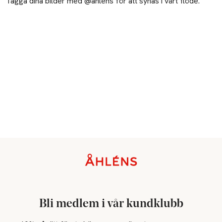
Tagga dina bilder med @ahlens för att synas i vårt flöde.
Sidfot
Bli medlem i vår kundklubb