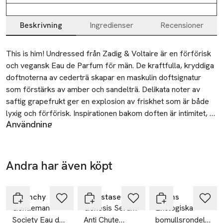
Beskrivning
Ingredienser
Recensioner
Beskrivning
This is him! Undressed från Zadig & Voltaire är en förförisk 
och vegansk Eau de Parfum för män. De kraftfulla, kryddiga 
doftnoterna av cederträ skapar en maskulin doftsignatur 
som förstärks av amber och sandelträ. Delikata noter av 
saftig grapefrukt ger en explosion av friskhet som är både 
lyxig och förförisk. Inspirationen bakom doften är intimitet, 
Användning
närhet och sensuella minnen. Med This is Him! Undressed, 
Spraya på önskade doftområden på kroppen, helst där du
Zadig & Voltaire introducerar man en intim, sensuell, 
pulserar (t.ex. handleder, nacke, armbågsleder och knäleder).
personlig och lugnande känsla som uppmuntrar dig att 
SKU: 65715430
återknyta kontakten med dig själv samtidigt som du vågar 
Andra har även köpt
Ta 2 betala
låta andra komma nära. Den här maskulina doften är för den 
-25%
35:-
Hoppa över bildspelet
omedvetet karismatiska och till synes eleganta mannen som 
innerst inne är passionerad och oberoende. Han kommer ihåg 
Givenchy
Kérastase
Åhléns
Gentleman
Genesis Serum
Ekologiska
att göra det mesta av livets stunder.

Society Eau de
Anti Chute
bomullsrondeller,