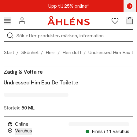
Hoppa till navigationsmenyn
Hoppa till innehåll
Hoppa till sidfot
Kod: AUG25 - Shoppa nu
Upp till 25% online*
Logga in
Favoriter
Var
Sök
Start
/
Skönhet
/
Herr
/
Herrdoft
/
Undressed Him Eau De 
Produktbilder
Hoppa över bildspelet
Produktinformation
Zadig & Voltaire
Undressed Him Eau De Toilette
Storlek:
50 ML
Online
Varuhus
Finns i 11 varuhus