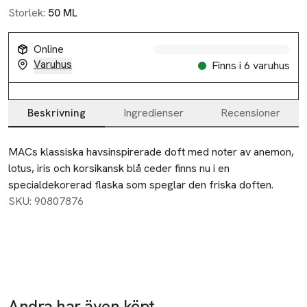
Storlek:
50 ML
Online
Varuhus
Finns i 6 varuhus
Beskrivning
Ingredienser
Recensioner
Beskrivning
MACs klassiska havsinspirerade doft med noter av anemon, 
lotus, iris och korsikansk blå ceder finns nu i en 
specialdekorerad flaska som speglar den friska doften.
SKU: 90807876
Andra har även köpt