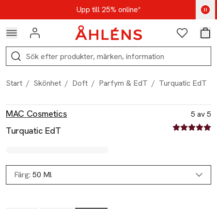
Hoppa till navigationsmenyn
Hoppa till innehåll
Hoppa till sidfot
Kod: AUG25 - Shoppa nu
Upp till 25% online*
Logga in
Favoriter
Var
Sök
Start
/
Skönhet
/
Doft
/
Parfym & EdT
/
Turquatic EdT
Produktbilder
Hoppa över bildspelet
Produktinformation
MAC Cosmetics
5 av 5
5 av fem stjä
Turquatic EdT
Färg:
50 Ml