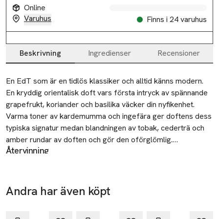
Online
Varuhus
Finns i 24 varuhus
Beskrivning
Ingredienser
Recensioner
Beskrivning
En EdT som är en tidlös klassiker och alltid känns modern. 
En kryddig orientalisk doft vars första intryck av spännande 
grapefrukt, koriander och basilika väcker din nyfikenhet. 
Varma toner av kardemumma och ingefära ger doftens dess 
typiska signatur medan blandningen av tobak, cederträ och 
amber rundar av doften och gör den oförglömlig.

Återvinning
Lämna dina tomma nagellack- och parfymflaskor som farligt
Toppnoter: Grapefrukt, koriander och basilika. 

avfall på kommunens miljöstation.
Hjärtnoter: Kardemumma, ingefära och apelsinblomma. 

SKU: 36224616
Basnoter: Cederträ, ambra och tobak.
Andra har även köpt
Nyhet
Hoppa över bildspelet