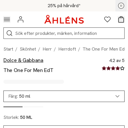
Hoppa till navigationsmenyn
Hoppa till innehåll
Hoppa till sidfot
För medlemmar - Shoppa nu
25% på hårvård*
Logga in
Favoriter
Var
Sök
Start
/
Skönhet
/
Herr
/
Herrdoft
/
The One For Men EdT
Dolce & Gabbana
Produktbilder
Hoppa över bildspelet
Produktinformation
4.2 av 5
4.2 av fem st
The One For Men EdT
Färg:
50 ml
Storlek:
50 ML