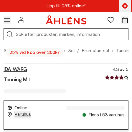
Hoppa till navigationsmenyn
Hoppa till innehåll
Hoppa till sidfot
Kod: AUG25 - Shoppa nu
Upp till 25% online*
Logga in
Favoriter
Var
Sök
Start
/
Skönhet
/
Hudvård
/
Sol
/
Brun-utan-sol
/
Tanning
25% vid köp över 200kr
Produktbilder
Hoppa över bildspelet
Produktinformation
IDA WARG
4.3 av 5
4.3 av fem st
Tanning Mit
Online
Varuhus
Finns i 53 varuhus