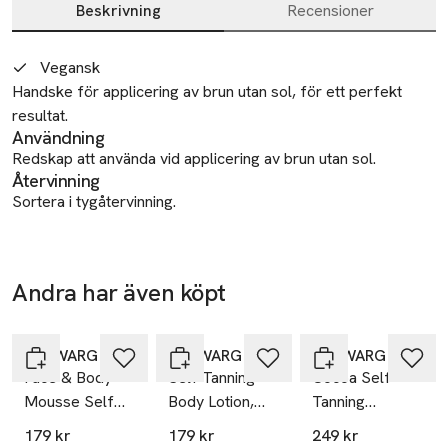
Beskrivning
Recensioner
Beskrivning
Vegansk
Handske för applicering av brun utan sol, för ett perfekt 
resultat.
Användning
Redskap att använda vid applicering av brun utan sol.
Återvinning
Sortera i tygåtervinning.
SKU: 90232506
Andra har även köpt
25% vid köp
25% vid köp
25% vid köp
över 200kr
över 200kr
över 200kr
Hoppa över bildspelet
IDA WARG
IDA WARG
IDA WARG
Face & Body
Self Tanning
Cocoa Self-
Mousse Self
Body Lotion,
Tanning
Tan
200 ml
Mousse 1 Hour
179 kr
179 kr
249 kr