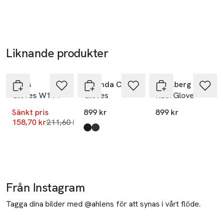
Express
Liknande produkter
-25%
Hoppa över bildspelet
Rains
Amanda Christensen
Markberg
Gloves W1T1
Gloves
Kath Glove
Sänkt pris
899 kr
899 kr
Lägsta pris 30 dagar
158,70 kr
211,60 kr
Produkten finns i färgerna:
Black
Brown
,
,
Från Instagram
Tagga dina bilder med @ahlens för att synas i vårt flöde.