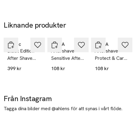
Stolberg/Rhdl
Germany
Liknande produkter
info@m-w.de
E-post
Hoppa över bildspelet
Mobilnummer
SKU: 80801970
Tabac
NIVEA
NIVEA
Black Edition
Aftershave
Aftershave
After Shave
Sensitive After
Protect & Care
Lotion
Shave Balm
After Shave
399 kr
108 kr
108 kr
100 ml NIVEA
Balm 100 ml
MEN
NIVEA MEN
Från Instagram
Tagga dina bilder med @ahlens för att synas i vårt flöde.