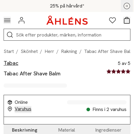
Hoppa till navigationsmenyn
Hoppa till innehåll
Hoppa till sidfot
För medlemmar - Shoppa nu
25% på hårvård*
Logga in
Favoriter
Var
Sök
Start
/
Skönhet
/
Herr
/
Rakning
/
Tabac After Shave Bal
Tabac
Produktbilder
Hoppa över bildspelet
Produktinformation
5 av 5
5 av fem stjä
Tabac After Shave Balm
Online
Varuhus
Finns i 2 varuhus
Beskrivning
Material
Ingredienser