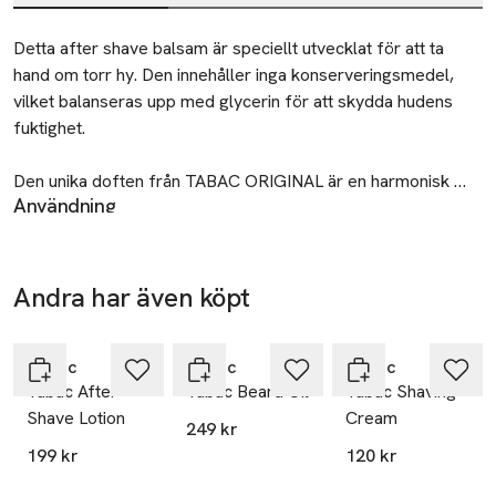
Beskrivning
Detta after shave balsam är speciellt utvecklat för att ta 
hand om torr hy. Den innehåller inga konserveringsmedel, 
vilket balanseras upp med glycerin för att skydda hudens 
fuktighet.

Den unika doften från TABAC ORIGINAL är en harmonisk 
Användning
treklang av aldehydiska noter, pepparkryddade accenter och 
Applicera liten mängd på fingertopparna och klappas in i
exotiskt ädelträ. Ett blommigt komplex avrundar doftbilden 
huden efter rakning för att minska rodnad och irritation.
harmoniskt.
Återvinning
Andra har även köpt
Tom behållare sorteras som plastförpackning. Separera
lock, tub och eventuell pump vid sortering. Om det finns
Hoppa över bildspelet
hudkräm eller schampo kvar – häll ut det i vanliga
Tabac
Tabac
Tabac
hushållssoporna.
Tabac After
Tabac Beard Oil
Tabac Shaving
Shave Lotion
Cream
Tillverkare
249 kr
Mäurer & Wirtz
199 kr
120 kr
Zweifaller Strasse 120