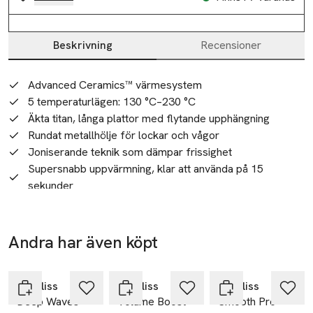
Beskrivning
Recensioner
Beskrivning
Advanced Ceramics™ värmesystem
5 temperaturlägen: 130 °C–230 °C
Äkta titan, långa plattor med flytande upphängning
Rundat metallhölje för lockar och vågor
Joniserande teknik som dämpar frissighet
Supersnabb uppvärmning, klar att använda på 15
sekunder
Automatisk avstängning
3 m sladd med roterande fäste
Värmeisolerade slip-on-ändar för enkel lockning
Andra har även köpt
Värmetåligt fodral
-25%
-25%
-25%
Hoppa över bildspelet
5 års garanti
Felfri styling med vår lyxiga Straight & Curl Titanium Styler.  
Babyliss
Babyliss
Babyliss
Deep Waves
Volume Boost
Smooth Pro
Den är designad för optimal mångsidighet och ger ett jämnt, 