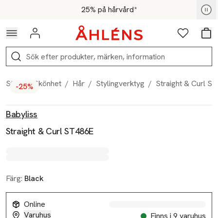
Hoppa till navigationsmenyn
Hoppa till innehåll
Hoppa till sidfot
För medlemmar - Shoppa nu
25% på hårvård*
Logga in
Favoriter
Var
Sök
Start
/
Skönhet
/
Hår
/
Stylingverktyg
/
Straight & Curl S
-25%
Produktbilder
Hoppa över bildspelet
Produktinformation
Babyliss
Straight & Curl ST486E
Färg:
Black
Online
Varuhus
Finns i 9 varuhus