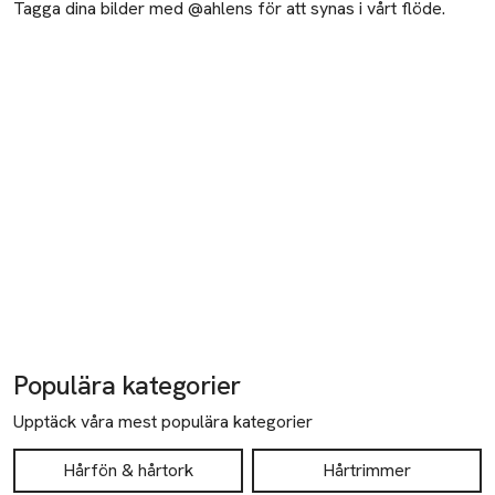
Tagga dina bilder med @ahlens för att synas i vårt flöde.
gör det enkelt att skapa mjuka lockar och vågor med hållbar 
stadga.

Antifriss-effekt

Joniserande teknik dämpar frissighet och gör håret extra 
slätt och glansigt.
Populära kategorier
Upptäck våra mest populära kategorier
Hårfön & hårtork
Hårtrimmer