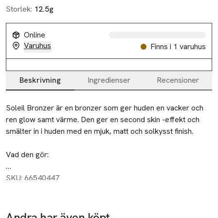
Storlek:
12.5g
Online
Varuhus
Finns i 1 varuhus
Beskrivning
Ingredienser
Recensioner
Beskrivning
Soleil Bronzer är en bronzer som ger huden en vacker och 
ren glow samt värme. Den ger en second skin -effekt och 
smälter in i huden med en mjuk, matt och solkysst finish.

Vad den gör:

Denna silkeslena bronzer smälter in i huden och ger en felfri, 
SKU: 66540447
soft-focus-värme. Den byggbara formulan gör det enkelt att 
skapa allt från ett naturligt solkysst look till mer markerade 
och definierade konturer. Formulerad med mikrosfäriskt 
Andra har även köpt