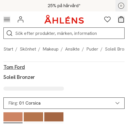
Hoppa till navigationsmenyn
Hoppa till innehåll
Hoppa till sidfot
För medlemmar - Shoppa nu
25% på hårvård*
Logga in
Favoriter
Var
Sök
Start
/
Skönhet
/
Makeup
/
Ansikte
/
Puder
/
Soleil Bron
Produktbilder
Hoppa över bildspelet
Produktinformation
Tom Ford
Soleil Bronzer
Färg:
01 Corsica