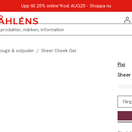
Upp till 25% online*
Kod: AUG25 - Shoppa nu
ouge & solpuder
/
Sheer Cheek Gel
Pixi
Sheer
Färg