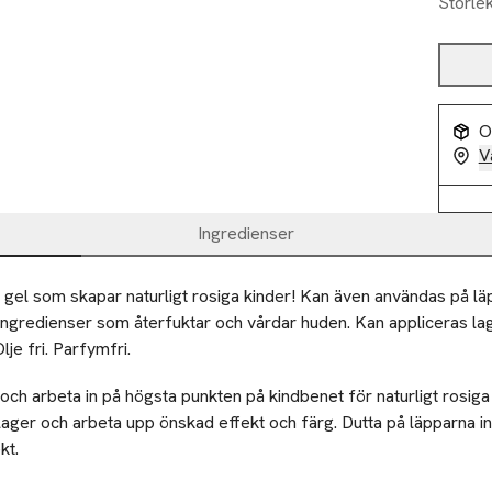
Storle
O
V
Ingredienser
gel som skapar naturligt rosiga kinder! Kan även användas på läp
ngredienser som återfuktar och vårdar huden. Kan appliceras lage
lje fri. Parfymfri.
k och arbeta in på högsta punkten på kindbenet för naturligt rosiga
lager och arbeta upp önskad effekt och färg. Dutta på läpparna i
kt.