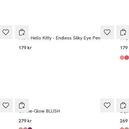
last
y Distribution AB
tan 13
Pixi
Pixi
kholm
Pixi + Hello Kitty - Endless Silky Eye Pen
+Hyd
179 kr
179 
auty.com
Prod
Peac
Rose
Clea
Nect
Scar
Pass
r
Pixi
Pixi
On-the-Glow BLUSH
Liqu
279 kr
269 