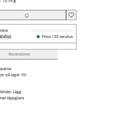
k:
12.75 g
nline
aruhus
Finns i 33 varuhus
Recensioner
parna. 
r på lager för 
 kinder. Lägg
nnan läppglans