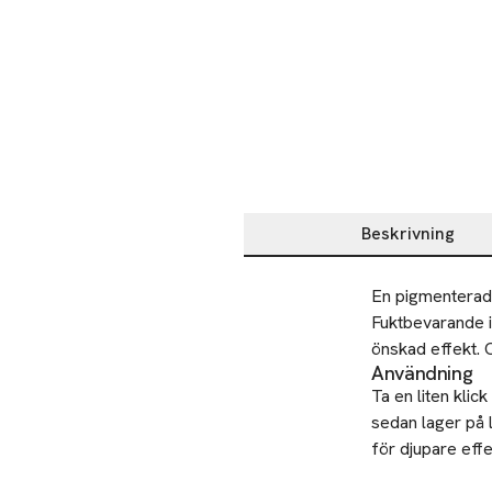
Beskrivning
Beskrivning
En pigmenterad 
Fuktbevarande i
önskad effekt. O
Användning
Ta en liten klic
sedan lager på 
för djupare effe
Återvinning