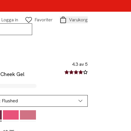
Logga in
Favoriter
Varukorg
Varukorg
4.3 av 5
4.3 av fem stjärnor
 Cheek Gel
:
Flushed