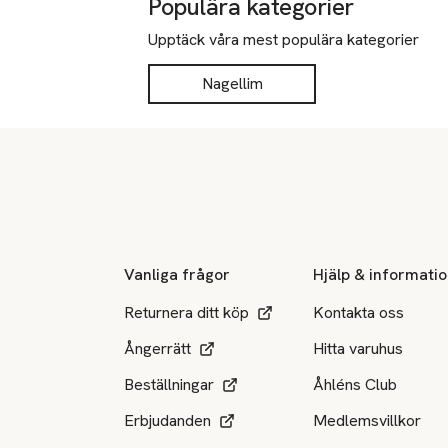
Populära kategorier
Förpackning och
rester sorteras 
Upptäck våra mest populära kategorier
Säkerhet
Varning: Cyanoa
Nagellim
Orsakar allvarli
MED ÖGONEN: Skö
går lätt. Fortsä
noggrant och spe
Sidfot
SKU: 65517175
Vanliga frågor
Hjälp & informati
Returnera ditt köp
Kontakta oss
Ångerrätt
Hitta varuhus
Beställningar
Åhléns Club
Erbjudanden
Medlemsvillkor