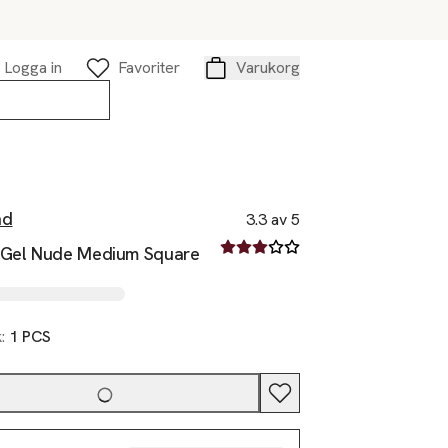
Logga in
Favoriter
Varukorg
Varukorg
nd
3.3 av 5
3.3 av fem stjärnor
 Gel Nude Medium Square
k:
1 PCS