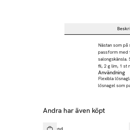
Beskr
Beskrivning
Nästan som på s
passform med f
salongskänsla. S
fil, 2 g lim, 1 s
Användning
Flexibla lösnag
lösnagel som pas
Så här gör du:
Förbered allt fö
Andra har även köpt
behövs. Om du i
Hoppa över bildspelet
fila till kanterna.
Depend