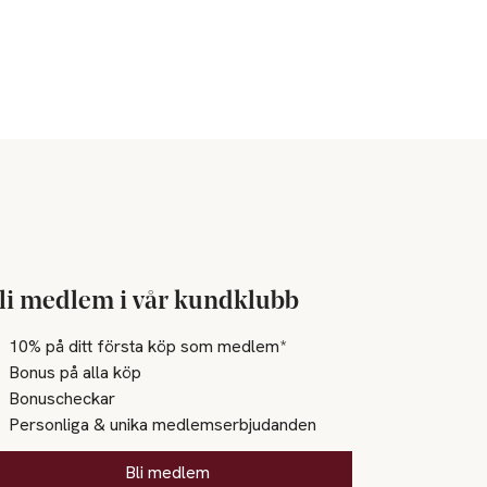
Behållare med
för barn.
rna. VID KONTAKT
ktlinser om det
ina händer
li medlem i vår kundklubb
10% på ditt första köp som medlem*
Bonus på alla köp
Bonuscheckar
Personliga & unika medlemserbjudanden
Bli medlem