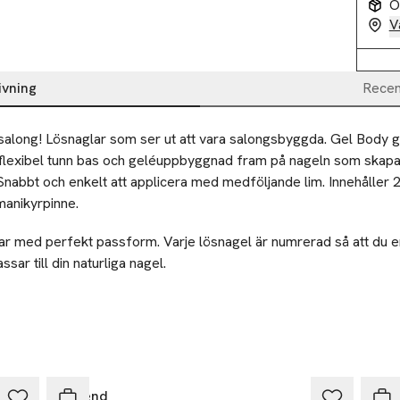
O
V
ivning
Recen
along! Lösnaglar som ser ut att vara salongsbyggda. Gel Body ge
lexibel tunn bas och geléuppbyggnad fram på nageln som skapar
nabbt och enkelt att applicera med medföljande lim. Innehåller 24 
t manikyrpinne.
lar med perfekt passform. Varje lösnagel är numrerad så att du en
sar till din naturliga nagel.
re applicering såsom att prova ut alla storlekar och fila till någo
nte hittar en lösnagel med perfekt passform välj då en som är n
Depend
Dep