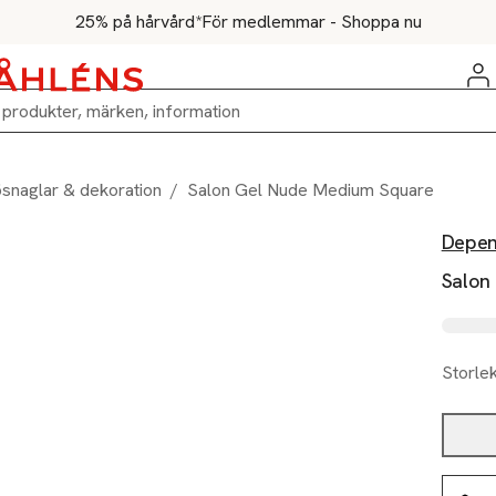
25% på hårvård*
För medlemmar - Shoppa nu
snaglar & dekoration
/
Salon Gel Nude Medium Square
Depe
Salon
Storle