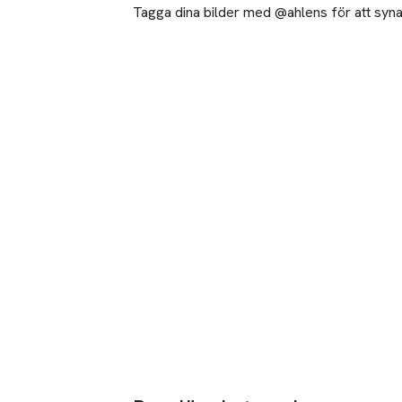
Tagga dina bilder med @ahlens för att synas
OBS! Vi rekomme
luftas innan en 
Vid borttagning
lösnageln efter
Försiktighetsåtg
Om hudens ytor 
lösnaglar om din
fläcka eller ska
Skydda ytor mot
och vrid av ving
OBS: Tuben är e
tuben ned, då li
Återvinning