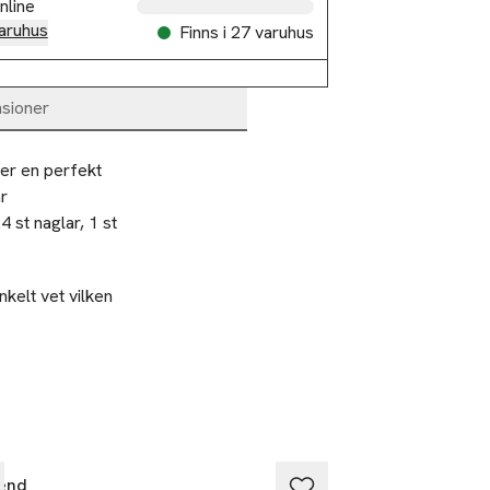
nline
aruhus
Finns i 27 varuhus
sioner
r en perfekt 
 
st naglar, 1 st 
kelt vet vilken
n nagel om det
ågot större och
end
Depend