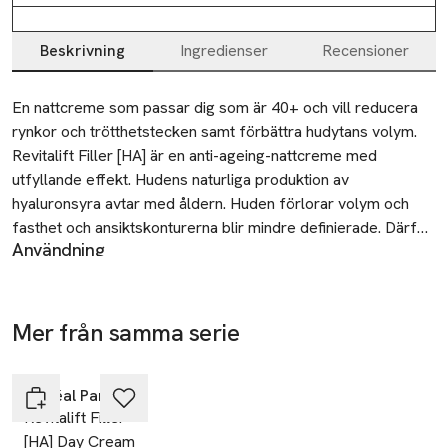
Beskrivning
Ingredienser
Recensioner
Beskrivning
En nattcreme som passar dig som är 40+ och vill reducera 
rynkor och trötthetstecken samt förbättra hudytans volym. 
Revitalift Filler [HA] är en anti-ageing-nattcreme med 
utfyllande effekt. Hudens naturliga produktion av 
hyaluronsyra avtar med åldern. Huden förlorar volym och 
fasthet och ansiktskonturerna blir mindre definierade. Därför 
Användning
har L'Oréal Paris utvecklat en ny anti-ageingserie med en hög 
Används på kvällen på väl rengjort ansikte och hals. Massera
koncentration av hyaluronsyra: Revitalift Filler [HA]. 

in nattcremen med uppåtgående rörelser. För bästa resultat,
använd nattcremen tillsammans med de andra produkterna i
Revitalift Filler [HA]-nattcreme är berikad med en hög 
Mer från samma serie
25% vid köp
samma serie: Revitalift Filler [HA] serum, dagcreme och
koncentration av hyaluronsyra och glycerin samt 
över 200kr
Hoppa över bildspelet
ögoncreme.
växtextraktet galanga. Den är utvecklad för att: 

- Reducera rynkor och trötthetstecken 

L'Oréal Paris
Tillverkare
Revitalift Filler
- Förbättra hudytans volym 

L'oréal CPD
[HA] Day Cream
- Stärka hudens naturliga barriärfunktion