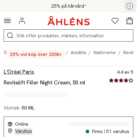
Hoppa till navigationsmenyn
Hoppa till innehåll
Hoppa till sidfot
För medlemmar - Shoppa nu
25% på hårvård*
Logga in
Favoriter
Var
Sök
Start
/
Skönhet
/
Hudvård
/
Ansikte
/
Nattcreme
/
Revita
25% vid köp över 200kr
Produktbilder
Hoppa över bildspelet
Produktinformation
L'Oréal Paris
4.4 av 5
4.4 av fem st
Revitalift Filler Night Cream, 50 ml
Storlek:
50 ML
Online
Varuhus
Finns i 51 varuhus