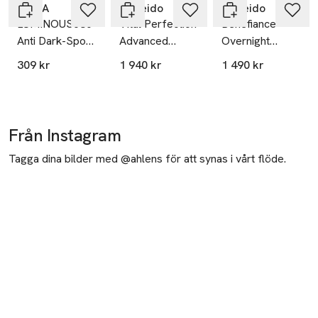
NIVEA
Shiseido
Shiseido
LUMINOUS630
Vital Perfection
Benefiance
Anti Dark-Spot
Advanced
Overnight
Night Cream
Overnight
Wrinkle
309 kr
1 940 kr
1 490 kr
Treatment
Resisting
Cream
Från Instagram
Tagga dina bilder med @ahlens för att synas i vårt flöde.