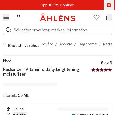
Hoppa till navigationsmenyn
Hoppa till innehåll
Hoppa till sidfot
Kod: AUG25 - Shoppa nu
Upp till 25% online*
Logga in
Favoriter
Var
Sök
Start
/
Skönhet
/
Hudvård
/
Ansikte
/
Dagcreme
/
Radian
Endast i varuhus
Produktbilder
Hoppa över bildspelet
Produktinformation
No7
5 av 5
Radiance+ Vitamin c daily brightening
5 av fem stjä
moisturiser
Storlek:
50 ML
Online
Varuhus