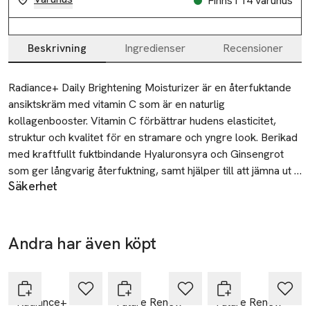
Finns i 14 varuhus
Beskrivning
Ingredienser
Recensioner
Beskrivning
Radiance+ Daily Brightening Moisturizer är en återfuktande 
ansiktskräm med vitamin C som är en naturlig 
kollagenbooster. Vitamin C förbättrar hudens elasticitet, 
struktur och kvalitet för en stramare och yngre look. Berikad 
med kraftfullt fuktbindande Hyaluronsyra och Ginsengrot 
som ger långvarig återfuktning, samt hjälper till att jämna ut 
Säkerhet
hudtonen och reducera synligheten av rynkor. Ansiktskrämen 
Om produkten kommer i ögonen, skölj omedelbart noggrant
kan användas både morgon och kväll för att göra så att trött 
med vatten.
och matt känns mer upplivad, ser fastare ut och berikas med 
SKU: 65966650
ett naturligt glow. Dermatologiskt testad.
Andra har även köpt
Hoppa över bildspelet
No7
No7
No7
Radiance+
Future Renew
Future Renew