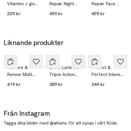
Vitaminc c glow
Repair Night
Repair Face
toner
Cream
Serum
209 kr
459 kr
459 kr
Liknande produkter
Hoppa över bildspelet
No7
No7
No7
Restore &
Lift & Luminate
Protect &
Renew Multi
Triple Action
Perfect Intense
action day
day cream
advanced day
419 kr
389 kr
349 kr
cream spf 15
cream spf 15
Från Instagram
Tagga dina bilder med @ahlens för att synas i vårt flöde.