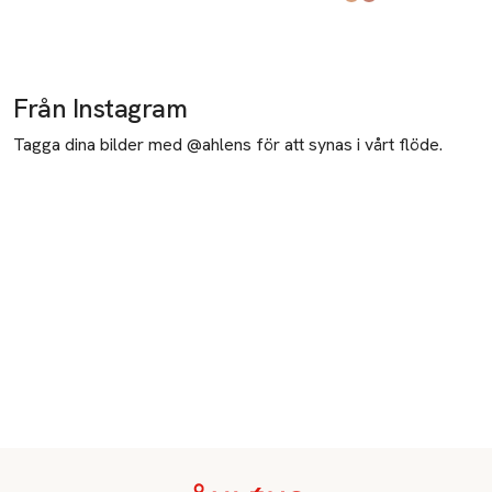
Produkten finns i fä
Global Glow
Cheeky Bronze
,
,
Från Instagram
Tagga dina bilder med @ahlens för att synas i vårt flöde.