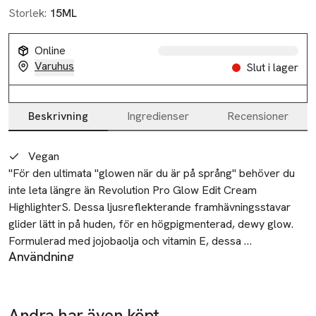
Storlek:
15ML
Online
Varuhus
Slut i lager
Beskrivning
Ingredienser
Recensioner
Beskrivning
Vegan
"För den ultimata "glowen när du är på språng" behöver du 
inte leta längre än Revolution Pro Glow Edit Cream 
HighlighterS. Dessa ljusreflekterande framhävningsstavar 
glider lätt in på huden, för en högpigmenterad, dewy glow.

Formulerad med jojobaolja och vitamin E, dessa 
Användning
krämhighlighters ser inte bara bra ut, utan har fantastiska 
Applicera överallt där täckning behövs. Tona ut med en
hudfördelar som hjälper till att hålla din hud närd och frisk.

borste eller en fuktig svamp.
Lätt och byggbar, använd den mjuka mjuka dynans applikator 
Återvinning
för att lägga upp för en verkligt personlig look.

Andra har även köpt