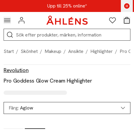
Hoppa till navigationsmenyn
Hoppa till innehåll
Hoppa till sidfot
Kod: AUG25 - Shoppa nu
Upp till 25% online*
Logga in
Favoriter
Var
Sök
Start
/
Skönhet
/
Makeup
/
Ansikte
/
Highlighter
/
Pro Go
Produktbilder
Hoppa över bildspelet
Produktinformation
Revolution
Pro Goddess Glow Cream Highlighter
Färg:
Aglow