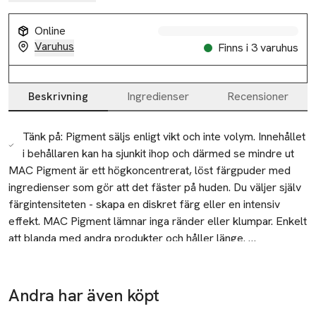
Online
Varuhus
Finns i 3 varuhus
Beskrivning
Ingredienser
Recensioner
Beskrivning
Tänk på: Pigment säljs enligt vikt och inte volym. Innehållet
i behållaren kan ha sjunkit ihop och därmed se mindre ut
MAC Pigment är ett högkoncentrerat, löst färgpuder med 
ingredienser som gör att det fäster på huden. Du väljer själv 
färgintensiteten - skapa en diskret färg eller en intensiv 
effekt. MAC Pigment lämnar inga ränder eller klumpar. Enkelt 
att blanda med andra produkter och håller länge. 

Användning
Applicera pigment med torr eller våt borste, beroende på
Tänk på: MAC Pigments är godkända för användning på ögon 
önskat resultat.
och läpparna (undantaget är Violet som inte är godkänt att 
Andra har även köpt
använda på läpparna) MAC Pigment säljs enligt vikt och inte 