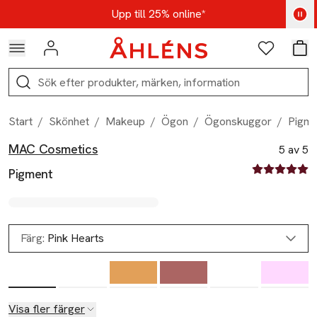
Hoppa till navigationsmenyn
Hoppa till innehåll
Hoppa till sidfot
Kod: AUG25 - Shoppa nu
Upp till 25% online*
Logga in
Favoriter
Var
Sök
Start
/
Skönhet
/
Makeup
/
Ögon
/
Ögonskuggor
/
Pigme
MAC Cosmetics
Produktbilder
Hoppa över bildspelet
Produktinformation
5 av 5
5 av fem stjä
Pigment
Färg:
Pink Hearts
Visa fler färger