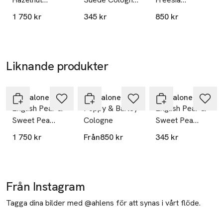
Cologne
Travel Spray
Cologne
1 750 kr
345 kr
850 kr
Liknande produkter
Hoppa över bildspelet
Jo Malone London
Jo Malone London
Jo Malone London
English Pear &
Poppy & Barley
English Pear &
Sweet Pea
Cologne
Sweet Pea
Cologne
Cologne Travel
1 750 kr
Från
850 kr
345 kr
Spray
Från Instagram
Tagga dina bilder med @ahlens för att synas i vårt flöde.