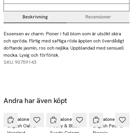
Beskrivning
Recensioner
Beskrivning
Essensen av charm. Pioner i full blom som är utsökt skira 
och spröda. Flirtig med saftiga röda äpplen och överdådigt 
doftande jasmin, ros och nejlika. Uppblandad med sensuell 
mocka. Lyxig och förförisk.
SKU: 90759143
Andra har även köpt
Hoppa över bildspelet
Jo Malone London
Jo Malone London
Jo Malone London
English Oak &
Peony & Blush
English Pear &
Hazelnut
Suede Cologne
Freesia