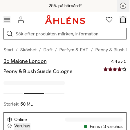
Hoppa till navigationsmenyn
Hoppa till innehåll
Hoppa till sidfot
För medlemmar - Shoppa nu
25% på hårvård*
Logga in
Favoriter
Var
Sök
Start
/
Skönhet
/
Doft
/
Parfym & EdT
/
Peony & Blush S
Jo Malone London
Produktbilder
Hoppa över bildspelet
Produktinformation
4.4 av 5
4.4 av fem st
Peony & Blush Suede Cologne
Storlek:
50 ML
Online
Varuhus
Finns i 3 varuhus