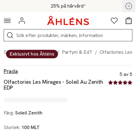
Hoppa till navigationsmenyn
Hoppa till innehåll
Hoppa till sidfot
För medlemmar - Shoppa nu
25% på hårvård*
Logga in
Favoriter
Var
Sök
Start
/
Skönhet
/
Doft
/
Parfym & EdT
/
Olfactories Les 
Exklusivt hos Åhléns
Produktbilder
Hoppa över bildspelet
Produktinformation
Prada
5 av 5
Olfactories Les Mirages - Soleil Au Zenith
5 av fem stjä
EDP
Färg:
Soleil Zenith
Storlek:
100 MLT