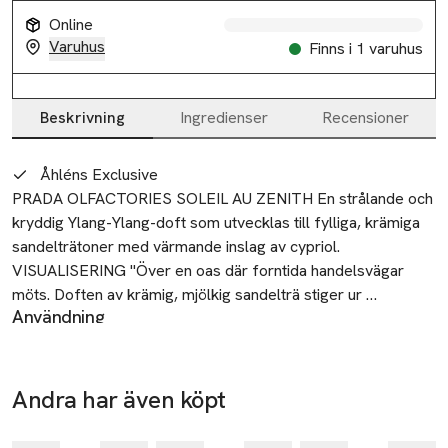
Online
Varuhus
Finns i 1 varuhus
Beskrivning
Ingredienser
Recensioner
Beskrivning
Åhléns Exclusive
PRADA OLFACTORIES SOLEIL AU ZENITH En strålande och 
kryddig Ylang-Ylang-doft som utvecklas till fylliga, krämiga 
sandelträtoner med värmande inslag av cypriol. 
VISUALISERING "Över en oas där forntida handelsvägar 
möts. Doften av krämig, mjölkig sandelträ stiger ur 
Användning
läderkorgar. Solen värmer en strålande trädgård av ylang-
Doften förstärks av värmen från din egen kropp. Applicera
ylang och exotiska kryddor. " DOFTBESKRIVNING En mjuk, 
på knävecken och armbågarna för en stark och långvarig
kryddig värme smeker huden sensuellt. Strålande ylang-
parfymdoft. Undvik att gnugga eller doppa huden efter att du
ylang förenas med sandelträets mjölkiga och krämiga 
Andra har även köpt
har applicerat din doft. Detta bryter ner doften, vilket får den
nyanser, förädlade med de mörka, träiga tonerna av cypriol 
Hoppa över bildspelet
att försvinna snabbare. Applicerar du doften på handlederna,
med en antydan av läder.