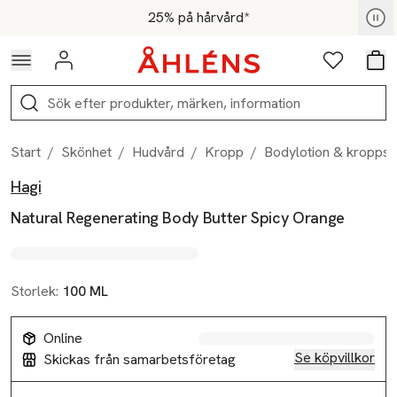
Hoppa till navigationsmenyn
Hoppa till innehåll
Hoppa till sidfot
För medlemmar - Shoppa nu
25% på hårvård*
Logga in
Favoriter
Var
Sök
Start
/
Skönhet
/
Hudvård
/
Kropp
/
Bodylotion & kroppso
Hagi
Produktbilder
Hoppa över bildspelet
Produktinformation
Natural Regenerating Body Butter Spicy Orange
Storlek:
100 ML
Online
Se köpvillkor
Skickas från samarbetsföretag