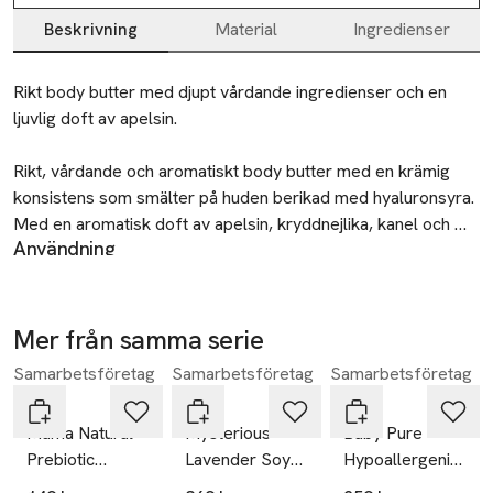
Beskrivning
Material
Ingredienser
Beskrivning
Rikt body butter med djupt vårdande ingredienser och en 
ljuvlig doft av apelsin.

Rikt, vårdande och aromatiskt body butter med en krämig 
konsistens som smälter på huden berikad med hyaluronsyra. 
Med en aromatisk doft av apelsin, kryddnejlika, kanel och 
Användning
kardemumma. En härligt vårdande mix av vegetabiliska 
Applicera på kroppen efter dusch/bad eller vid behov för att
smörer såsom mangosmör, sheasmör och kakaosmör ger 
återfukta och vårda huden.
huden ett ultimat skydd. Apelsinvatten verkat uppstramande 
SKU: b982b4240f184787b41d54f296c2c126
och cellförnyande och ger huden jättefin återfuktning. 
Mer från samma serie
Honung och havtornsextrakt ger huden extra vård och näring 
Samarbetsföretag
Samarbetsföretag
Samarbetsföretag
Hoppa över bildspelet
och tillför C- och E-vitamin samt omegafettsyror.
Hagi
Hagi
Hagi
Mama Natural
Mysterious
Baby Pure
Prebiotic
Lavender Soy
Hypoallergenic
Intimate Wash
Candle
Face And Body