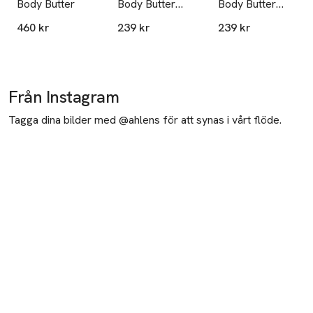
Body Butter
Body Butter
Body Butter
Sweet
Exotic Coco
460 kr
239 kr
239 kr
Pomegranate
Colada
Från Instagram
Tagga dina bilder med @ahlens för att synas i vårt flöde.