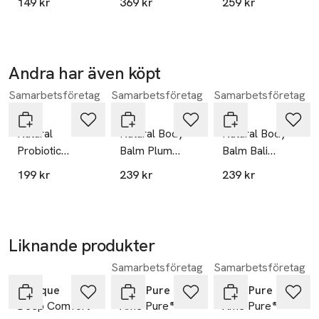
149 kr
369 kr
259 kr
Gel
Cream
Andra har även köpt
Samarbetsföretag
Samarbetsföretag
Samarbetsföretag
Hoppa över bildspelet
Hagi
Hagi
Hagi
Natural
Natural Body
Natural Body
Probiotic
Balm Plum
Balm Bali
Nourishing
Picking
Holiday
199 kr
239 kr
239 kr
Body Yoghurt
Spicy Orange
Liknande produkter
Samarbetsföretag
Samarbetsföretag
Hoppa över bildspelet
Clinique
Âme Pure
Âme Pure
Deep Comfort
Âme Pure®
Âme Pure®