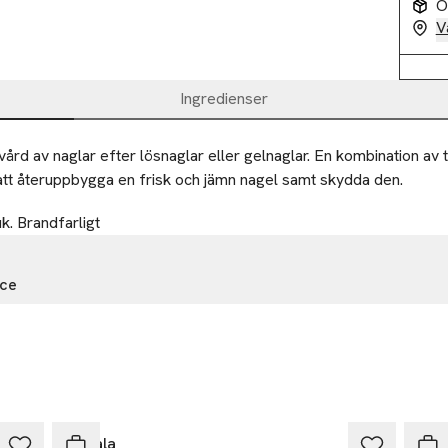
O
V
Ingredienser
lvård av naglar efter lösnaglar eller gelnaglar. En kombination av 
l att återuppbygga en frisk och jämn nagel samt skydda den.
k. Brandfarligt
nce
Blanche
nville
a.com
r
Mavala
Mav