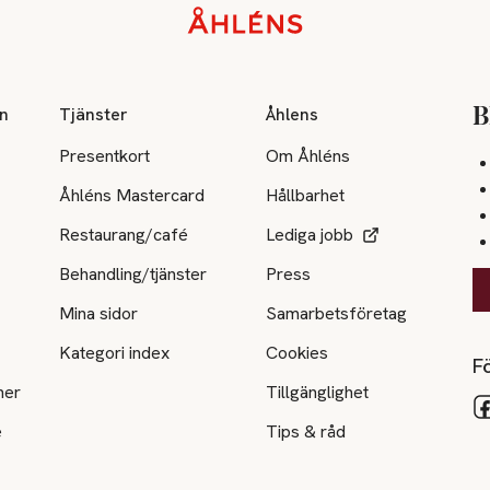
on
Tjänster
Åhlens
B
Presentkort
Om Åhléns
Åhléns Mastercard
Hållbarhet
Restaurang/café
Lediga jobb
Behandling/tjänster
Press
Mina sidor
Samarbetsföretag
Kategori index
Cookies
Fö
ner
Tillgänglighet
e
Tips & råd