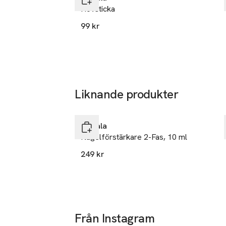
Hovsticka
SKU: 88067519
99 kr
Liknande produkter
Hoppa över bildspelet
Mavala
Nagelförstärkare 2-Fas, 10 ml
249 kr
Från Instagram