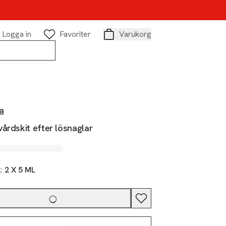
Logga in
Favoriter
Varukorg
Varukorg
a
årdskit efter lösnaglar
k:
2 X 5 ML