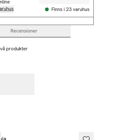
nline
aruhus
Finns i 23 varuhus
Recensioner
två produkter 
ala
Mavala