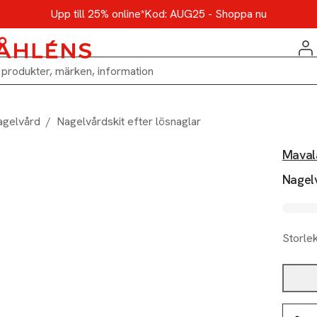
Upp till 25% online*
Kod: AUG25 - Shoppa nu
agelvård
/
Nagelvårdskit efter lösnaglar
Maval
Nagelv
Storle