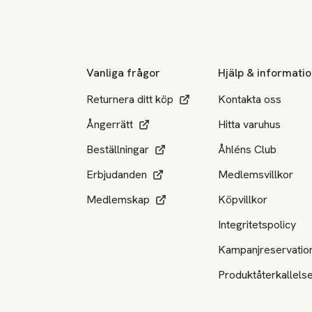
Sidfot
Vanliga frågor
Hjälp & informati
Returnera ditt köp
Kontakta oss
Ångerrätt
Hitta varuhus
Beställningar
Åhléns Club
Erbjudanden
Medlemsvillkor
Medlemskap
Köpvillkor
Integritetspolicy
Kampanjreservatio
Produktåterkallels
Tillgängliga betalsätt