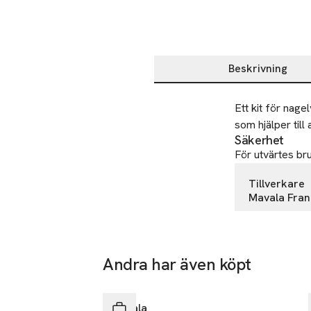
Beskrivning
Beskrivning
Ett kit för nage
som hjälper til
Säkerhet
För utvärtes bru
Tillverkare
Mavala Fra
SA La Croix 
60250 Hondai
France
Andra har även köpt
info@maval
Hoppa över bildspelet
E-post
Mobilnumme
Mavala