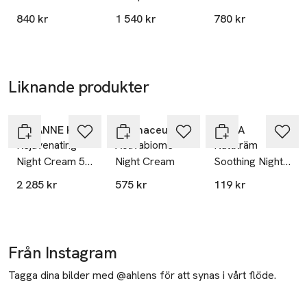
SKU: 66073134
840 kr
1 540 kr
780 kr
Liknande produkter
Hoppa över bildspelet
SUSANNE KAUFMANN
Dermaceutic
NIVEA
Rejuvenating
Activabiome
Nattkräm
Night Cream 50
Night Cream
Soothing Night
ml
Cream 50 ml
2 285 kr
575 kr
119 kr
NIVEA
Från Instagram
Tagga dina bilder med @ahlens för att synas i vårt flöde.