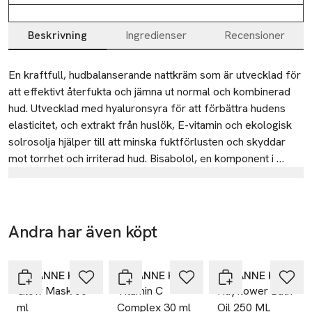
Beskrivning
Ingredienser
Recensioner
Beskrivning
En kraftfull, hudbalanserande nattkräm som är utvecklad för 
att effektivt återfukta och jämna ut normal och kombinerad 
hud. Utvecklad med hyaluronsyra för att förbättra hudens 
elasticitet, och extrakt från huslök, E-vitamin och ekologisk 
solrosolja hjälper till att minska fuktförlusten och skyddar 
mot torrhet och irriterad hud. Bisabolol, en komponent i 
kamomillolja, lugnar och stärker känslig hud, vilket minskar 
Tillverkare
rodnad och irritation. När du vaknar ser huden jämnare och 
Metzler Käse-Molke GmbH
smidigare ut.
Bruggan 1025
Andra har även köpt
6863 Egg
Hoppa över bildspelet
Austria
SUSANNE KAUFMANN
SUSANNE KAUFMANN
SUSANNE KAUFMANN
office@molkeprodukte.at
Glow Mask 50
Vitamin C
Hayflower Bath
E-post
ml
Complex 30 ml
Oil 250 ML
Mobilnummer