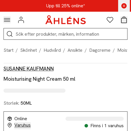
Hoppa till navigationsmenyn
Hoppa till innehåll
Hoppa till sidfot
Kod: AUG25 - Shoppa nu
Upp till 25% online*
Logga in
Favoriter
Var
Sök
Start
/
Skönhet
/
Hudvård
/
Ansikte
/
Dagcreme
/
Moistu
Produktbilder
Hoppa över bildspelet
Produktinformation
SUSANNE KAUFMANN
Moisturising Night Cream 50 ml
Storlek:
50ML
Online
Varuhus
Finns i 1 varuhus