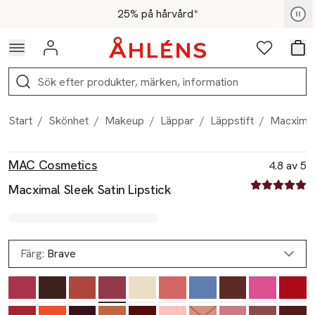
Hoppa till navigationsmenyn
Hoppa till innehåll
Hoppa till sidfot
För medlemmar - Shoppa nu
25% på hårvård*
Logga in
Favoriter
Var
Sök
Start
/
Skönhet
/
Makeup
/
Läppar
/
Läppstift
/
Macximal 
Produktbilder
Hoppa över bildspelet
Produktinformation
MAC Cosmetics
4.8 av 5
4.8 av fem st
Macximal Sleek Satin Lipstick
Färg:
Brave