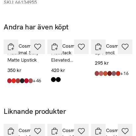
Få MER KOMFORT med en balsamliknande blandning av 
SKU: 66134955
vårdande ingredienser, inklusive granatäppleblomsextrakt 
för att återfukta läpparna och kameliafrö- och nyponoljor för 
att vårda. Få MER ELEGANS med denna oemotståndliga rad 
Andra har även köpt
av noggrant framtagna färger som ger ett perfekt polerat 
Hoppa över bildspelet
utseende på läpparna. Få MER STIL med denna 
Slut i lager
multifunktionella formula som ger en sömlös, 
MAC Cosmetics
MAC Cosmetics
MAC Cosmetics
Macximal Silky
Macstack
Lip Pencil
monokromatisk glans på kinderna. Få ett MER LYXIGT 
Matte Lipstick
Elevated
utseende med en högblank förpackningsdesign på utsidan 
295 kr
Mascara
och en M·A·C-präglad kula på insidan. Och slutligen, få MER 
350 kr
420 kr
till
+16
ANSVAR med ett läppstiftshölje som innehåller PCR-
Produkten finns i fä
Soar
Whirl
Chicory
Chestnut
Plum
Auburn
,
,
,
,
,
,
till
+46
material. Varje känd och fräsch nyans har fortfarande den 
Produkten finns i färgerna:
Blackstack
Blackstack
,
,
Produkten finns i färgerna:
Russian Red
Lady Danger
Avant Garnet
Caviar
Ruby Woo
Mehr
,
,
,
,
,
,
signaturvaniljdoft du redan älskar (eller snart kommer att 
göra).

Liknande produkter
Det gör produkten:

Ett läppstift som ger 8-timmars komfort och återfuktning. 
Hoppa över bildspelet
Återfuktar läpparna med granatäppleblomsextrakt och 
MAC Cosmetics
MAC Cosmetics
MAC Cosmetics
vårdar läpparna med kameliafrö- och nyponoljor. Täckande, 