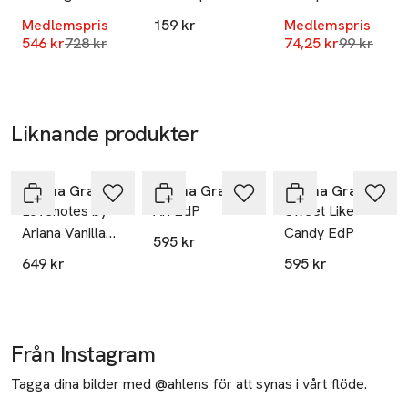
Serum
Water
Topp: Italiensk bergamott

Medlemspris
159 kr
Medlemspris
Hjärta: Krämigt sandelträ, rismjölk

Lägsta pris 30 dagar
Lägsta pri
546 kr
728 kr
74,25 kr
99 kr
Bas: Vaniljbönor, flytande mysk
Liknande produkter
Hoppa över bildspelet
Ariana Grande
Ariana Grande
Ariana Grande
Lovenotes by
Ari EdP
Sweet Like
Ariana Vanilla
Candy EdP
595 kr
Suede EdP
649 kr
595 kr
Från Instagram
Tagga dina bilder med @ahlens för att synas i vårt flöde.