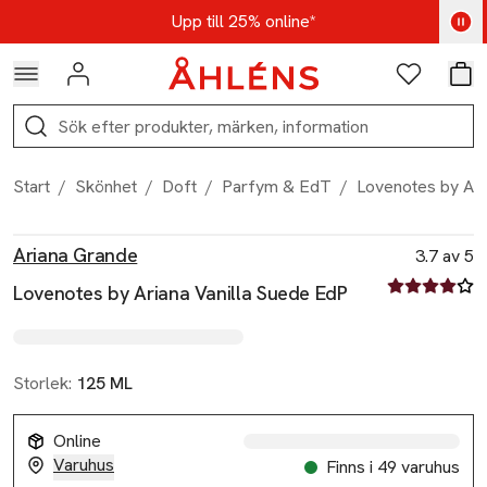
Hoppa till navigationsmenyn
Hoppa till innehåll
Hoppa till sidfot
Kod: AUG25 - Shoppa nu
Upp till 25% online*
Logga in
Favoriter
Var
Sök
Start
/
Skönhet
/
Doft
/
Parfym & EdT
/
Lovenotes by Ari
Produktbilder
Hoppa över bildspelet
Produktinformation
Ariana Grande
3.7 av 5
3.7 av fem st
Lovenotes by Ariana Vanilla Suede EdP
Storlek:
125 ML
Online
Varuhus
Finns i 49 varuhus