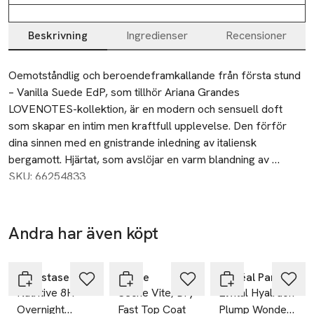
Beskrivning
Ingredienser
Recensioner
Beskrivning
Oemotståndlig och beroendeframkallande från första stund 
– Vanilla Suede EdP, som tillhör Ariana Grandes 
LOVENOTES-kollektion, är en modern och sensuell doft 
som skapar en intim men kraftfull upplevelse. Den förför 
dina sinnen med en gnistrande inledning av italiensk 
bergamott. Hjärtat, som avslöjar en varm blandning av 
rismjölk och delikat flytande mysk, lockar med inbjudande 
SKU: 66254833
och omslutande sensualitet. Vaniljbönorna och sandelträet i 
basen adderar ytterligare ett lager av vacker komplexitet – 
för en oförglömlig doft som dröjer sig kvar.

Andra har även köpt
-25%
-25%
Hoppa över bildspelet
• Varm, sensuell, beroendeframkallande

• Doftfamilj: Woody Musk

Kérastase
Seche
L'Oréal Paris
Nutritive 8H
Seche Vite, Dry
Elvital Hyalruon
• Eau de Parfum

Overnight
Fast Top Coat
Plump Wonder