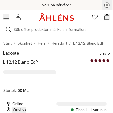
Hoppa till navigationsmenyn
Hoppa till innehåll
Hoppa till sidfot
För medlemmar - Shoppa nu
25% på hårvård*
Logga in
Favoriter
Var
Sök
Start
/
Skönhet
/
Herr
/
Herrdoft
/
L.12.12 Blanc EdP
Lacoste
Produktbilder
Hoppa över bildspelet
Produktinformation
5 av 5
5 av fem stjä
L.12.12 Blanc EdP
Storlek:
50 ML
Online
Varuhus
Finns i 11 varuhus