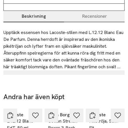
Beskrivning
Recensioner
Beskrivning
Upptäck essensen hos Lacoste-stilen med L.12.12 Blanc Eau 
De Parfum. Denna herrdoft är inspirerad av den ikoniska 
pikétröjan och lyfter fram en självsäker maskulinitet. 
Återuppfinn spelreglerna för att kunna röra dig fritt med en 
säker komfort tack vare den oväntade fräschören hos den 
här träaktigt blommiga doften. Pikant fingerlime och svalt 
eukalyptusextrakt tillsammans i en perfekt förening med 
Tillverkare
savrik tall och cederträ för en fantastisk doft som kulminerar 
INTERPARFUMS
i en känsla av raffinerad komfort. Den vita flaskan, den lilla 
pikégravyren och den broderade krokodilen för tankarna till 
10 RUE DE SOLFERINO
Andra har även köpt
40% vid köp
den klassiska pikétröjan skapad av René Lacoste. Han 
75007 Paris
över 200kr
Hoppa över bildspelet
trotsade konventionerna och kortade ärmarna på den typiska 
France
tenniströjan för att skapa den första bekväma pikétröjan. Han 
Lacoste
Björn Borg
Lacoste
tgaigneur@interparfums.fr
L.12.12 Blanc
Cotton Stretch
Pikétröja, Slim
E-post
var en av de första som förstod behovet av att kombinera 
EdT, 50 ml
Boxer 3-Pack
Fit