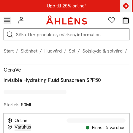
Hoppa till navigationsmenyn
Hoppa till innehåll
Hoppa till sidfot
Kod: AUG25 - Shoppa nu
Upp till 25% online*
Logga in
Favoriter
Var
Sök
Start
/
Skönhet
/
Hudvård
/
Sol
/
Solskydd & solvård
/
I
Produktbilder
Hoppa över bildspelet
Produktinformation
CeraVe
Invisible Hydrating Fluid Sunscreen SPF50
Storlek:
50ML
Online
Varuhus
Finns i 5 varuhus