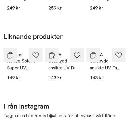
sämre skydd.
Sunscreen
Sunscreen
Sunscreen
249 kr
259 kr
249 kr
SPF50+
SPF50+
SPF30
Tillverkare
Loreal Sverige Vichy
62
Liknande produkter
Quai Charles Pasqua
Hoppa över bildspelet
92300 LEVALLOIS-PERRET
France
Garnier
NIVEA
NIVEA
Ambre Solaire
Solskydd
Solskydd
kontakt@loreal.com
E-post
Super UV
ansikte UV Face
ansikte UV Face
Mobilnummer
Refreshing
Shine Control
Anti-Age Q10
149 kr
143 kr
143 kr
Face Water
SPF50+
SPF50+
SKU: 66572110
Fluid SPF50+
Från Instagram
Tagga dina bilder med @ahlens för att synas i vårt flöde.