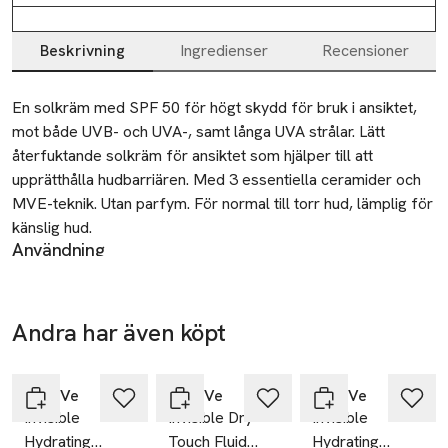
Beskrivning
Ingredienser
Recensioner
Beskrivning
En solkräm med SPF 50 för högt skydd för bruk i ansiktet, 
mot både UVB- och UVA-, samt långa UVA strålar. Lätt 
återfuktande solkräm för ansiktet som hjälper till att 
upprätthålla hudbarriären. Med 3 essentiella ceramider och 
MVE-teknik. Utan parfym. För normal till torr hud, lämplig för 
känslig hud.
Användning
Applicera jämnt i hela ansiktet varje morgon som det sista
steget i din hudvårdsrutin och före makeup . För mycket sol
medför en allvarlig hälsorisk. Vistas inte för länge i solen,
Andra har även köpt
även om du använder solskyddsmedel, eftersom det inte
Hoppa över bildspelet
ger 100 % skydd. Applicera solskyddsmedlet innan du går ut
i solen. Applicera ofta rikliga mängder, för att bibehålla
CeraVe
CeraVe
CeraVe
skyddet, särskilt när du har badat, svettats eller torkat dig.
Invisible
Invisible Dry
Invisible
Om du applicerar för lite solskyddsmedel får du mycket
Hydrating
Touch Fluid
Hydrating