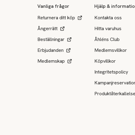
Vanliga frågor
Hjälp & informati
Returnera ditt köp
Kontakta oss
Ångerrätt
Hitta varuhus
Beställningar
Åhléns Club
Erbjudanden
Medlemsvillkor
Medlemskap
Köpvillkor
Integritetspolicy
Kampanjreservatio
Produktåterkallels
Tillgängliga betalsätt