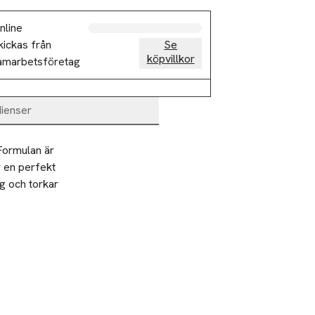
nline
kickas från
Se
köpvillkor
amarbetsföretag
dienser
ormulan är 
 en perfekt 
g och torkar 
en övriga delen
.
era små 