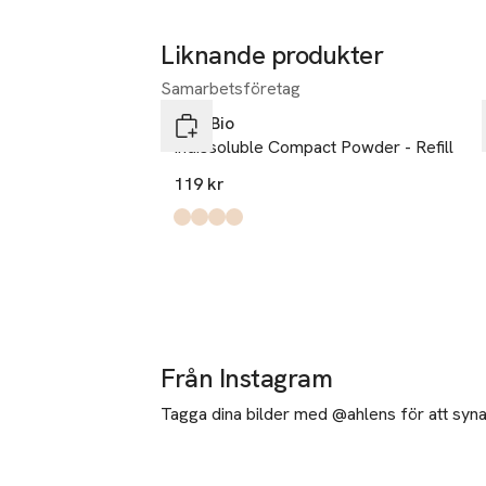
Liknande produkter
Samarbetsföretag
Hoppa över bildspelet
PuroBio
Indissoluble Compact Powder - Refill
119 kr
Produkten finns i färgerna:
02 refill
03 refill
01 refill
04 refill
,
,
,
,
Från Instagram
Tagga dina bilder med @ahlens för att synas