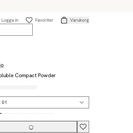
Logga in
Favoriter
Varukorg
Varukorg
io
soluble Compact Powder
:
01