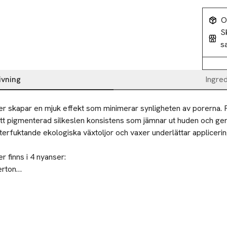
O
S
s
ivning
Ingre
skapar en mjuk effekt som minimerar synligheten av porerna. F
lätt pigmenterad silkeslen konsistens som jämnar ut huden och ger
terfuktande ekologiska växtoljor och vaxer underlättar applicerin
finns i 4 nyanser:

rton

on

rush 01 på de områden i ansiktet brukar bli blankt och sedan äv
n

id ut färgen väl med cirkelrörelser. Stäng dosan efter användning
ton

dtonade färgade puder, designade för att jämna ut hyn och minim
tes bruk. Sluta använd produkten om irritation uppstår.