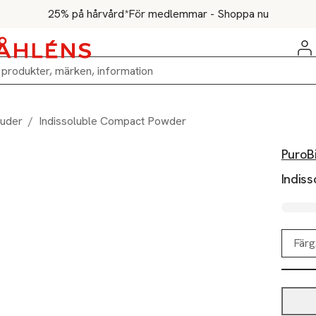
25% på hårvård*
För medlemmar - Shoppa nu
uder
/
Indissoluble Compact Powder
PuroB
Indis
Färg