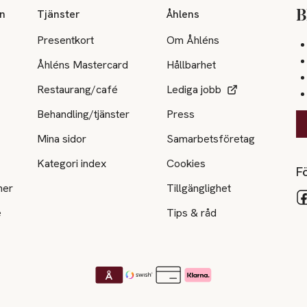
on
Tjänster
Åhlens
B
Presentkort
Om Åhléns
Åhléns Mastercard
Hållbarhet
Restaurang/café
Lediga jobb
Behandling/tjänster
Press
Mina sidor
Samarbetsföretag
Kategori index
Cookies
Fö
ner
Tillgänglighet
e
Tips & råd