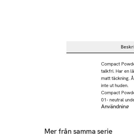
Beskr
Beskrivning
Compact Powder 
talkfri. Har en 
matt täckning. Å
inte ut huden.

Compact Powder 
01- neutral unde
Användning
02 - rosa undert
Applicera med B
03 - gul underto
av ansiktet. Spr
04 - varm under
Säkerhet
Nr. 01-04 är hu
Mer från samma serie
Endast för utvär