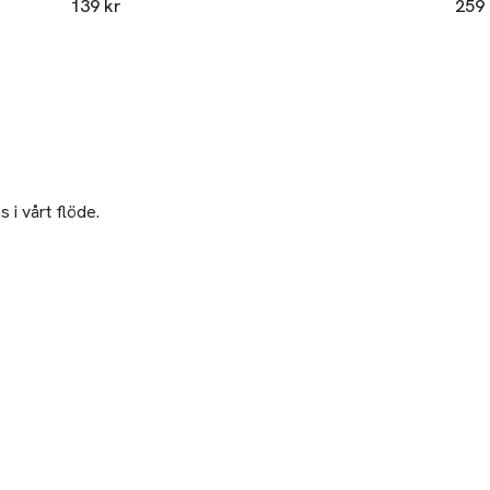
139 kr
259 
 i vårt flöde.