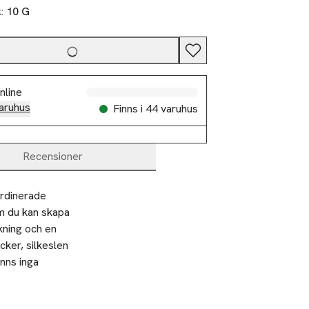
k:
10 G
nline
aruhus
Finns i 44 varuhus
Recensioner
rdinerade 
m du kan skapa 
ning och en 
ker, silkeslen 
nns inga 
ensel eller den