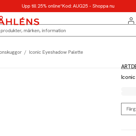
Upp till 25% online*
Kod: AUG25 - Shoppa nu
onskuggor
/
Iconic Eyeshadow Palette
ARTD
Iconi
Färg