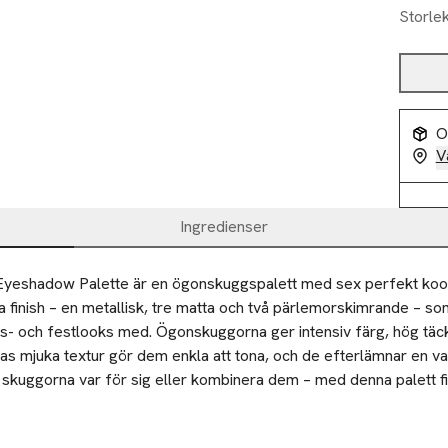
Storle
O
V
Ingredienser
 Eyeshadow Palette är en ögonskuggspalett med sex perfekt koo
a finish – en metallisk, tre matta och två pärlemorskimrande – so
s- och festlooks med. Ögonskuggorna ger intensiv färg, hög täck
Deras mjuka textur gör dem enkla att tona, och de efterlämnar en vac
a skuggorna var för sig eller kombinera dem – med denna palett fi
utvalda ögonskugga på ögonlocken, antingen med en ögonskuggsp