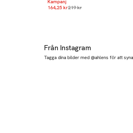
Kampanj
Lägsta pris 30 dagar
164,25 kr
219 kr
Från Instagram
Tagga dina bilder med @ahlens för att synas