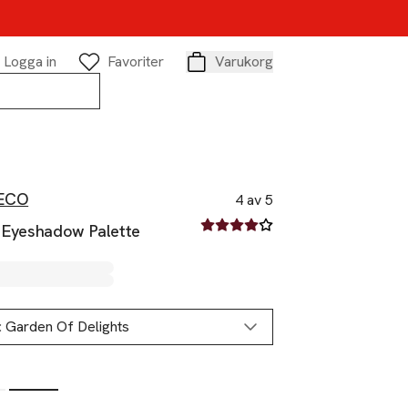
Logga in
Favoriter
Varukorg
Varukorg
ECO
4 av 5
4 av fem stjärnor
c Eyeshadow Palette
:
Garden Of Delights