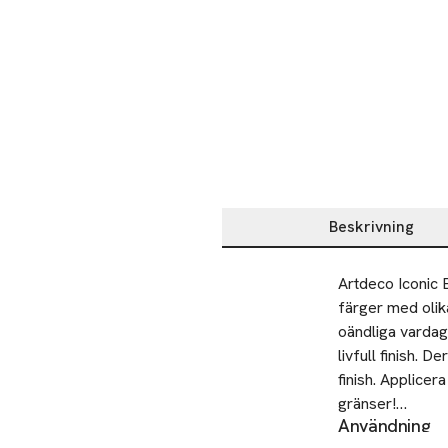
Beskrivning
Beskrivning
Artdeco Iconic
färger med olik
oändliga vardag
livfull finish. 
finish. Applicer
gränser!

Användning
Applicera din 