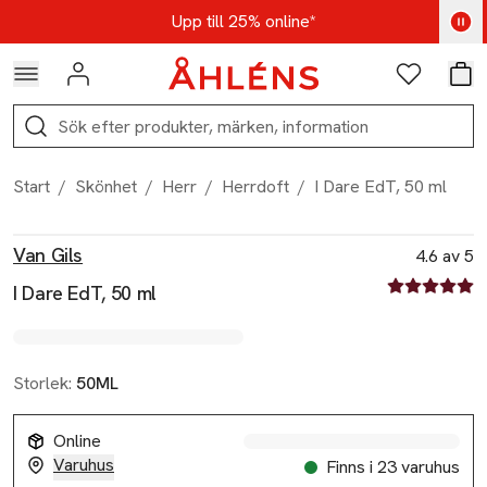
Hoppa till navigationsmenyn
Hoppa till innehåll
Hoppa till sidfot
Kod: AUG25 - Shoppa nu
Upp till 25% online*
Logga in
Favoriter
Var
Sök
Start
/
Skönhet
/
Herr
/
Herrdoft
/
I Dare EdT, 50 ml
Produktbilder
Hoppa över bildspelet
Produktinformation
Van Gils
4.6 av 5
4.6 av fem st
I Dare EdT, 50 ml
Storlek:
50ML
Online
Varuhus
Finns i 23 varuhus