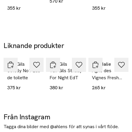
570 kr
Stick, 75 ml
Deodorant Stick
355 kr
355 kr
Liknande produkter
Hoppa över bildspelet
Van Gils
Van Gils
Caudalie
Strictly No1 Eau
Van Gils Strictly
Agne des
de toilette
For Night EdT
Vignes Fresh
Fragrance
375 kr
380 kr
265 kr
Från Instagram
Tagga dina bilder med @ahlens för att synas i vårt flöde.