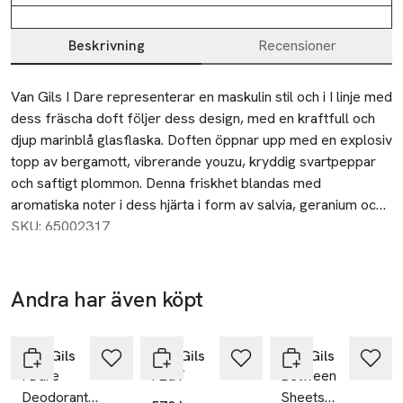
Beskrivning
Recensioner
Beskrivning
Van Gils I Dare representerar en maskulin stil och i I linje med 
dess fräscha doft följer dess design, med en kraftfull och 
djup marinblå glasflaska. Doften öppnar upp med en explosiv 
topp av bergamott, vibrerande youzu, kryddig svartpeppar 
och saftigt plommon. Denna friskhet blandas med 
aromatiska noter i dess hjärta i form av salvia, geranium och 
lugnande vit lavendel och slutligen havssalt som ger en frisk 
SKU: 65002317
touch och fångar känslan av frihet. Ett djupt och sensuellt 
doftspår av trä i basen tar fram äventyraren i dig, mjukt 
sandelträ som möter intensivt amberträ, patchouli och rökig 
Andra har även köpt
vetiver som ger en doft som varar länge på huden. Våga vara 
Hoppa över bildspelet
dig själv och lev ditt liv till fullo med I Dare.
Van Gils
Van Gils
Van Gils
I Dare
I EdT
Between
Deodorant
Sheets