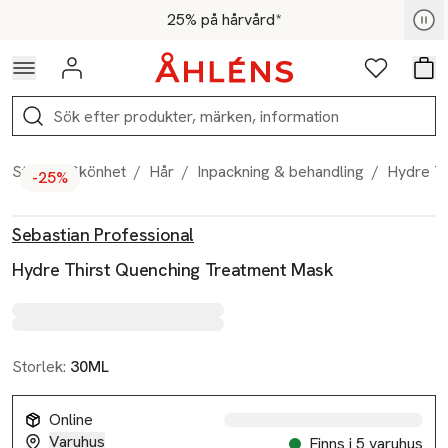
Hoppa till navigationsmenyn
Hoppa till innehåll
Hoppa till sidfot
För medlemmar - Shoppa nu
25% på hårvård*
Logga in
Favoriter
Var
Sök
Start
/
Skönhet
/
Hår
/
Inpackning & behandling
/
Hydre T
-25%
Produktbilder
Hoppa över bildspelet
Produktinformation
Sebastian Professional
Hydre Thirst Quenching Treatment Mask
Storlek:
30ML
Online
Varuhus
Finns i 5 varuhus