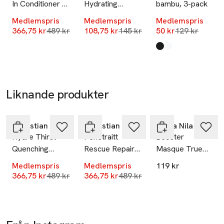
SKU: 66570353
In Conditioner &
Hydrating
bambu, 3-pack
Styling Cream
Shampoo
Medlemspris
Medlemspris
Medlemspris
Lägsta pris 30 dagar
Lägsta pris 30 dagar
Lägsta pris 3
366,75 kr
489 kr
108,75 kr
145 kr
50 kr
129 kr
Produkten finns i fä
Black
White
,
,
Liknande produkter
-25%
-25%
Hoppa över bildspelet
Sebastian Professional
Sebastian Professional
Maria Nila
Hydre Thirst
Penetraitt
Booster
Quenching
Rescue Repair
Masque True
Treatment
Mask
Soft
Medlemspris
Medlemspris
119 kr
Mask
Lägsta pris 30 dagar
Lägsta pris 30 dagar
366,75 kr
489 kr
366,75 kr
489 kr