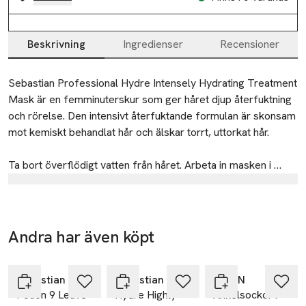
Beskrivning
Ingredienser
Recensioner
Beskrivning
Sebastian Professional Hydre Intensely Hydrating Treatment 
Mask är en femminuterskur som ger håret djup återfuktning 
och rörelse. Den intensivt återfuktande formulan är skonsam 
mot kemiskt behandlat hår och älskar torrt, uttorkat hår.

Ta bort överflödigt vatten från håret. Arbeta in masken i 
håret, med fokus på längder och toppar eller de områden 
Tillverkare
som behöver extra vård. Skölj noggrant.

Wella Sweden AB
Hydre Intensely Hydrating Treatment Mask älskar torrt, 
Berliner Allee 65
Andra har även köpt
uttorkat hår! För bästa resultat, använd tillsammans med 
64295 Darmstadt
-25%
-25%
-61%
Hoppa över bildspelet
Hydre Highly Hydrating Shampoo.
Germany
Sebastian Professional
Sebastian Professional
Å MAN
Mobilnummer
Potion 9 Leave-
Hydre Highly
Ankelsockor i