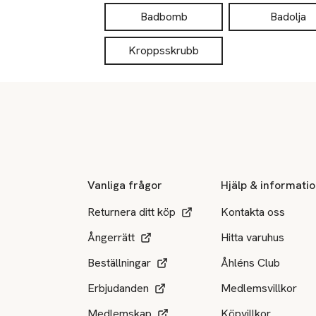
Badbomb
Badolja
Kroppsskrubb
Sidfot
Vanliga frågor
Hjälp & informati
Returnera ditt köp
Kontakta oss
Ångerrätt
Hitta varuhus
Beställningar
Åhléns Club
Erbjudanden
Medlemsvillkor
Medlemskap
Köpvillkor