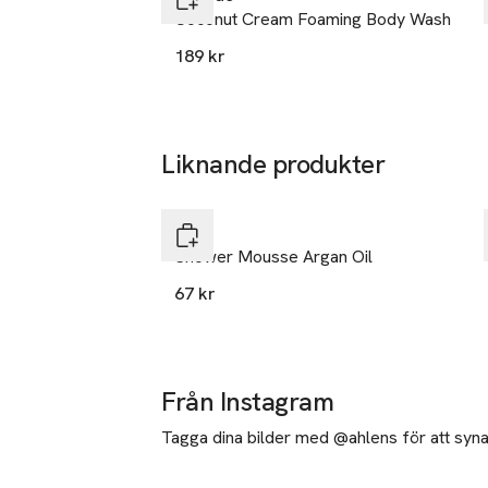
Varning: Endast
Coconut Cream Foaming Body Wash
irritation uppst
189 kr
inte för tempera
på öppen låga e
heta ytor. Rökni
i ögonen eller p
Liknande produkter
SKU: 66354024
Hoppa över bildspelet
Dove
Shower Mousse Argan Oil
67 kr
Från Instagram
Tagga dina bilder med @ahlens för att synas