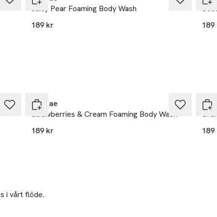
 för extern användning. Gör ett plåstertest före användning. Slu
Juicy Pear Foaming Body Wash
Cool
år. Extremt brandfarligt. Innehållet är under tryck. Skydda från soll
189 kr
189 
turer över 50°C. Pilla inte hål på eller bränn även efter användnin
ller något glödande material. Håll borta från värme, gnistor, öpp
ng förbjuden. Förvara på en sval plats. Förvara utom räckhåll för 
å irriterad eller skadad hud.
25% vid köp över 200kr
25%
Sundae
Sun
Strawberries & Cream Foaming Body Wash
Ora
189 kr
189 
 i vårt flöde.