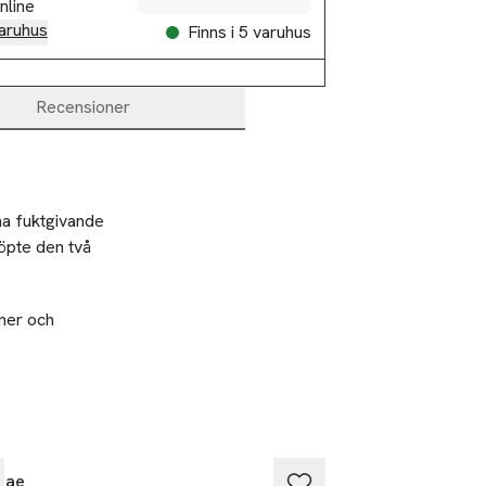
nline
aruhus
Finns i 5 varuhus
Recensioner
a fuktgivande 
öpte den två 
 ner och
beundra din
 vid köp över 200kr
25% vid köp öve
dae
Sundae