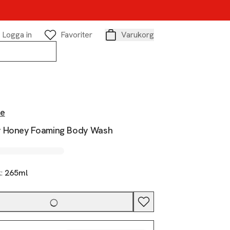
Logga in
Favoriter
Varukorg
Varukorg
e
 Honey Foaming Body Wash
k:
265ml