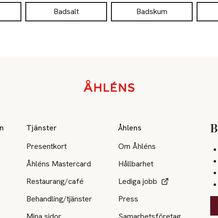
Badsalt
Badskum
on
Tjänster
Åhlens
B
Presentkort
Om Åhléns
Åhléns Mastercard
Hållbarhet
Restaurang/café
Lediga jobb
Behandling/tjänster
Press
Mina sidor
Samarbetsföretag