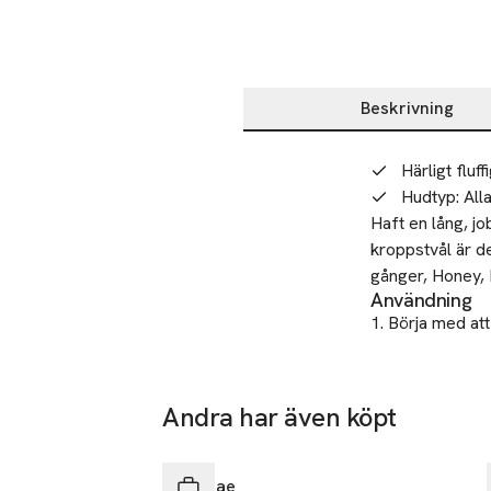
Beskrivning
Beskrivning
Härligt flu
Hudtyp
:
All
Haft en lång, j
kroppstvål är d
gånger, Honey, 
Användning
1. Börja med at
applicera dusc
3. Stäng av vat
silkeslena hud!
Andra har även köpt
Återvinning
25% vid köp över 200kr
Flaskan återvin
Hoppa över bildspelet
Säkerhet
Sundae