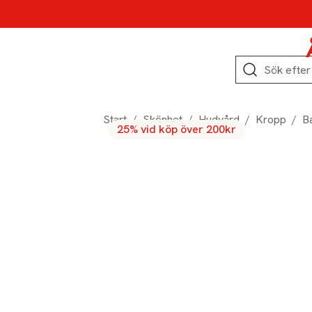
Hoppa till produktnavigation
Hoppa till innehåll
Hoppa till sidfot
Sök
Start
/
Skönhet
/
Hudvård
/
Kropp
/
B
25% vid köp över 200kr
Produktbilder
Hoppa över bildspelet
Produktinformation