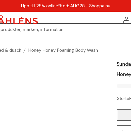
Upp till 25% online*
Kod: AUG25 - Shoppa nu
ad & dusch
/
Honey Honey Foaming Body Wash
Sunda
Honey
Storle