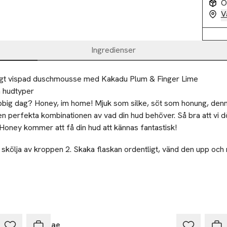
O
V
Ingredienser
ffigt vispad duschmousse med Kakadu Plum & Finger Lime
a hudtyper
obbig dag? Honey, im home! Mjuk som silke, söt som honung, denn
en perfekta kombinationen av vad din hud behöver. Så bra att vi d
Honey kommer att få din hud att kännas fantastisk!
t skölja av kroppen 2. Skaka flaskan ordentligt, vänd den upp och
hmoussen i handen.
tnet och låt duschmoussen göra rent kroppen. 4. Skölj av dig och 
25% vid köp över 200kr
25%
ns som metall - Locket återvinns som plast
Sundae
Sun