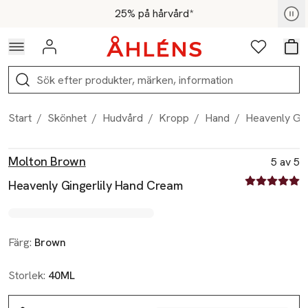
Hoppa till navigationsmenyn
Hoppa till innehåll
Hoppa till sidfot
För medlemmar - Shoppa nu
25% på hårvård*
Logga in
Favoriter
Var
Sök
Start
/
Skönhet
/
Hudvård
/
Kropp
/
Hand
/
Heavenly Gin
Produktbilder
Hoppa över bildspelet
Produktinformation
Molton Brown
5 av 5
5 av fem stjä
Heavenly Gingerlily Hand Cream
Färg:
Brown
Storlek:
40ML