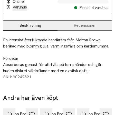
Online
Varuhus
Finns i 4 varuhus
Beskrivning
Recensioner
Beskrivning
En intensivt återfuktande handkräm från Molton Brown 
berikad med blommig lilja, varm ingefära och kardemumma.

Fördelar

Absorberas genast för att fylla på torra händer och gör 
huden diskret väldoftande med en exotisk doft.

SKU: 90242821
Upplev

Ett lyxigt tillägg till din handvårdsritual – massera in i huden 
för att återfukta händerna.

Andra har även köpt
Hoppa över bildspelet
Doften

Toppnoter: kardemumma, ingefära och kryddnejlika.

Molton Brown
Molton Brown
Molton Brown