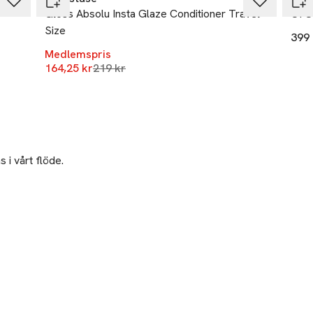
Gloss Absolu Insta Glaze Conditioner Travel
OI C
Size
399 
Medlemspris
Lägsta pris 30 dagar
164,25 kr
219 kr
 i vårt flöde.