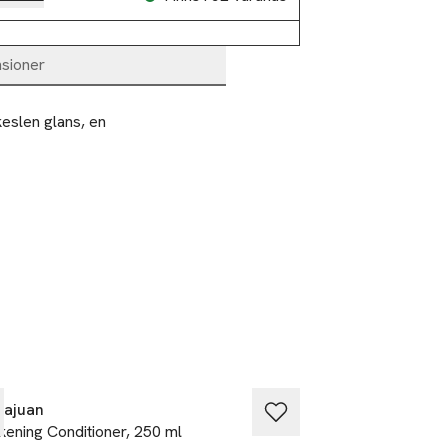
sioner
eslen glans, en 
%
-25%
hajuan
Sachajuan
kening Conditioner, 250 ml
Intensive Repair C