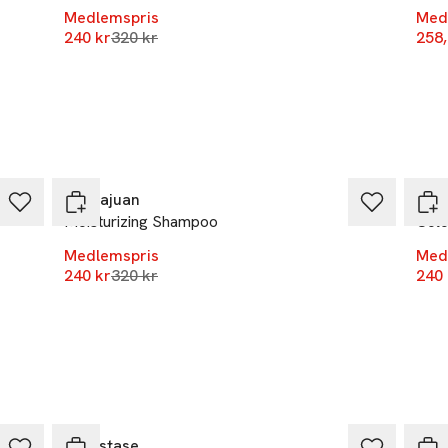
Medlemspris
Med
Lägsta pris 30 dagar
240 kr
320 kr
258,
-25%
-25
Sachajuan
Sac
Moisturizing Shampoo
Colo
Medlemspris
Med
Lägsta pris 30 dagar
240 kr
320 kr
240 
-25%
Kérastase
DAV