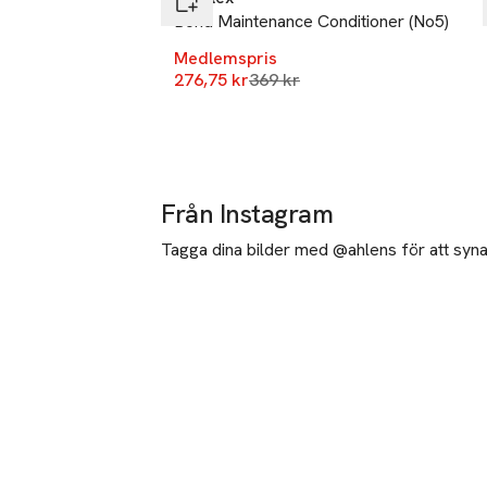
Bond Maintenance Conditioner (No5)
Medlemspris
Lägsta pris 30 dagar
276,75 kr
369 kr
Från Instagram
Tagga dina bilder med @ahlens för att synas