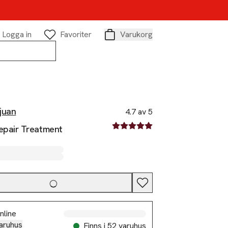
Logga in
Favoriter
Varukorg
Varukorg
juan
4.7 av 5
4.7 av fem stjärnor
epair Treatment
nline
aruhus
Finns i 52 varuhus