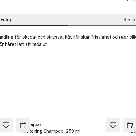
ivning
Recen
ndling för skadat och stressat hår. Minskar frissighet och ger silk
r håret lätt att reda ut.
-25%
-25
Sachajuan
Sac
Thickening Shampoo, 250 ml
Thic