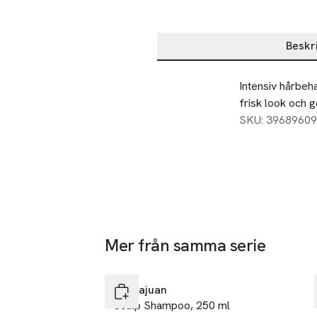
Beskr
Beskrivning
Intensiv hårbeha
frisk look och gö
SKU: 39689609
Mer från samma serie
-25%
Hoppa över bildspelet
Sachajuan
Scalp Shampoo, 250 ml