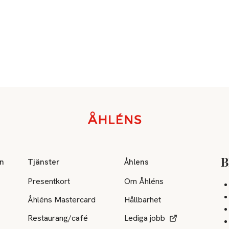
on
Tjänster
Åhlens
B
Presentkort
Om Åhléns
Åhléns Mastercard
Hållbarhet
Restaurang/café
Lediga jobb