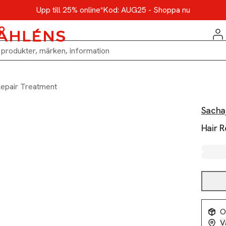
Upp till 25% online*
Kod: AUG25 - Shoppa nu
Repair Treatment
Sacha
Hair R
O
V