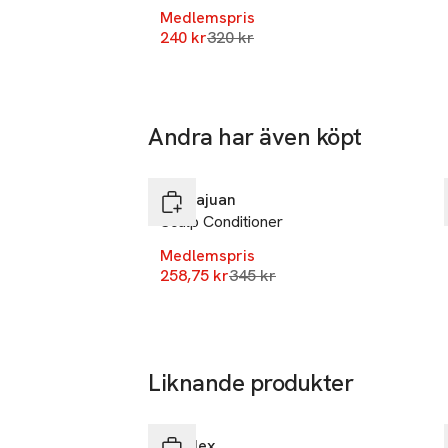
Medlemspris
Lägsta pris 30 dagar
240 kr
320 kr
Andra har även köpt
-25%
Hoppa över bildspelet
Sachajuan
Scalp Conditioner
Medlemspris
Lägsta pris 30 dagar
258,75 kr
345 kr
Liknande produkter
-25%
Hoppa över bildspelet
Olaplex