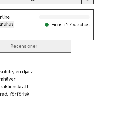
nline
aruhus
Finns i 27 varuhus
Recensioner
olute, en djärv 
amhäver 
raktionskraft 
rad, förförisk 
yllig med ett 
er över i ett 
d tonkaböna 