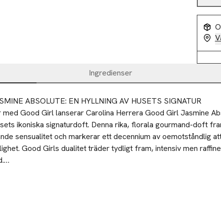
O
V
Ingredienser
SMINE ABSOLUTE: EN HYLLNING AV HUSETS SIGNATUR

 år med Good Girl lanserar Carolina Herrera Good Girl Jasmine Abs
usets ikoniska signaturdoft. Denna rika, florala gourmand-doft fr
ande sensualitet och markerar ett decennium av oemotståndlig att
ighet. Good Girls dualitet träder tydligt fram, intensiv men raffine
.

TRÅLAR

ne Absolute Eau de Parfum är en amber-gourmand-doft, rik och f
. Doftens toppnoter av frisk mandarin och saftiga svarta vinbär glid
n och bittermandel. Basnoterna av karamelliserad toffee och rosta