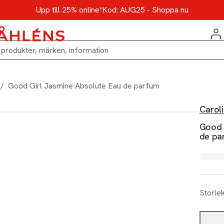
Upp till 25% online*
Kod: AUG25 - Shoppa nu
/
Good Girl Jasmine Absolute Eau de parfum
Carol
Good 
de pa
Storle