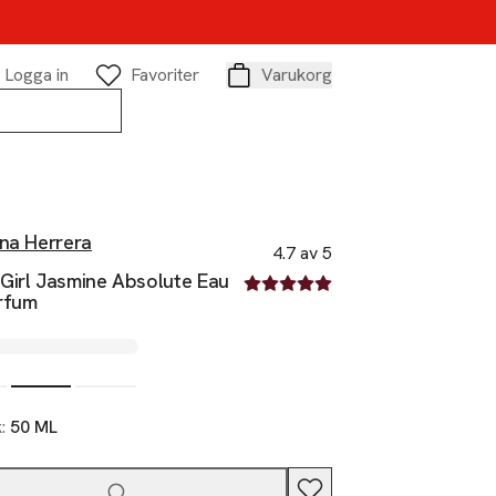
Logga in
Favoriter
Varukorg
Varukorg
ina Herrera
4.7 av 5
Girl Jasmine Absolute Eau
4.7 av fem stjärnor
rfum
k:
50 ML