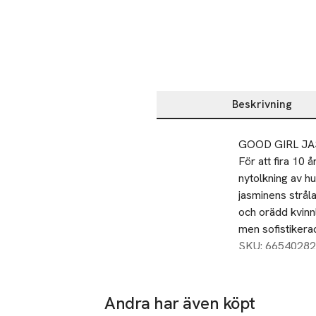
Beskrivning
Beskrivning
GOOD GIRL JA
För att fira 10
nytolkning av h
jasminens strål
och orädd kvinnl
men sofistikerad
SKU: 66540282
JASMIN SOM S
Good Girl Jasmi
hjärta av jasmin
Andra har även köpt
hjärta av jasmi