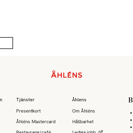
on
Tjänster
Åhlens
B
Presentkort
Om Åhléns
Åhléns Mastercard
Hållbarhet
Restaurang/café
Lediga jobb