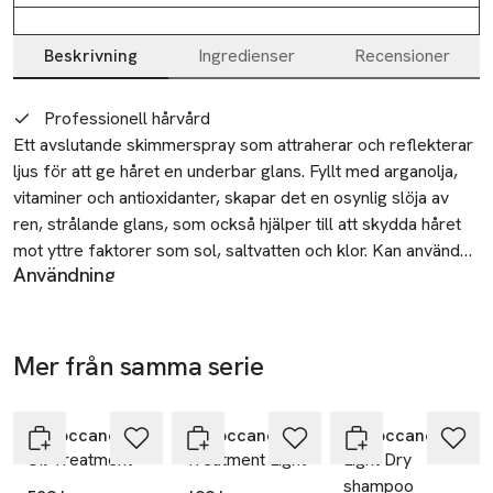
Beskrivning
Ingredienser
Recensioner
Beskrivning
Professionell hårvård
Ett avslutande skimmerspray som attraherar och reflekterar 
ljus för att ge håret en underbar glans. Fyllt med arganolja, 
vitaminer och antioxidanter, skapar det en osynlig slöja av 
ren, strålande glans, som också hjälper till att skydda håret 
mot yttre faktorer som sol, saltvatten och klor. Kan användas 
Användning
för att förbättra färg och slingor, och ditt hår skiner vackert i 
Håll cirka 25 centimeter från torrt hår och spraya. Låt torka
alla ljus.
3–4 minuter innan du rör håret för att låta de små
oljepärlorna torka, under tiden som de kapslar in en vacker
Mer från samma serie
och oöverträffad glans. För bästa resultat, använd som
Hoppa över bildspelet
avslutning efter styling. Applicera en liten mängd Skimrande
Glans på din hårborste för att också hjälpa till att förhindra
Moroccanoil
Moroccanoil
Moroccanoil
statiskt och frissigt hår.
Oil Treatment
Treatment Light
Light Dry
Säkerhet
shampoo