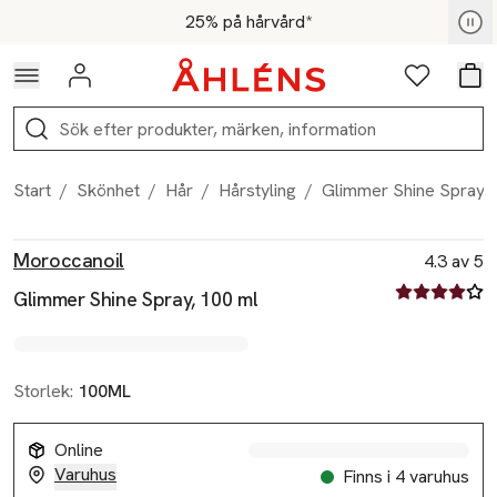
Hoppa till navigationsmenyn
Hoppa till innehåll
Hoppa till sidfot
För medlemmar - Shoppa nu
25% på hårvård*
Logga in
Favoriter
Var
Sök
Start
/
Skönhet
/
Hår
/
Hårstyling
/
Glimmer Shine Spray, 
Produktbilder
Hoppa över bildspelet
Produktinformation
Moroccanoil
4.3 av 5
4.3 av fem st
Glimmer Shine Spray, 100 ml
Storlek:
100ML
Online
Varuhus
Finns i 4 varuhus