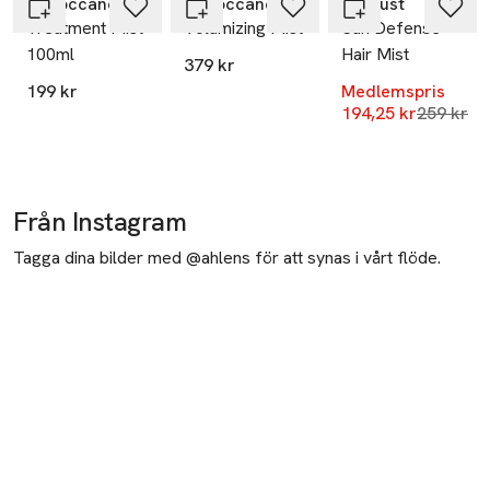
Moroccanoil
Moroccanoil
Hairlust
Treatment Mist
Volumizing Mist
Sun Defense
100ml
Hair Mist
379 kr
199 kr
Medlemspris
Lägsta pr
194,25 kr
259 kr
Från Instagram
Tagga dina bilder med @ahlens för att synas i vårt flöde.