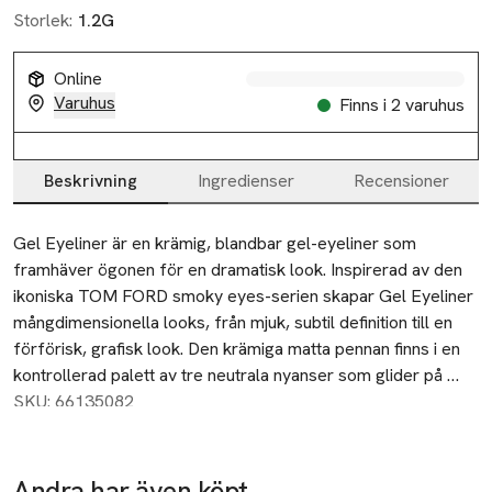
Storlek:
1.2G
Online
Varuhus
Finns i 2 varuhus
Beskrivning
Ingredienser
Recensioner
Beskrivning
Gel Eyeliner är en krämig, blandbar gel-eyeliner som 
framhäver ögonen för en dramatisk look. Inspirerad av den 
ikoniska TOM FORD smoky eyes-serien skapar Gel Eyeliner 
mångdimensionella looks, från mjuk, subtil definition till en 
förförisk, grafisk look. Den krämiga matta pennan finns i en 
kontrollerad palett av tre neutrala nyanser som glider på 
med sömlös färg. Den är transfer-proof, sitter på plats i 12 
SKU: 66135082
timmar utan att blekna eller smetas ut, och är dessutom 
vattentät.

Andra har även köpt