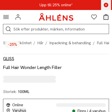
Hoppa till navigationsmenyn
Hoppa till innehåll
Hoppa till sidfot
Kod: AUG25 - Shoppa nu
Upp till 25% online*
Logga in
Favoriter
Var
Sök
Start
/
Skönhet
/
Hår
/
Inpackning & behandling
/
Full Hai
-25%
Produktbilder
Hoppa över bildspelet
Produktinformation
GLISS
Full Hair Wonder Length Filler
Storlek:
100ML
Online
Varuhus
Finns i 4 varuhus