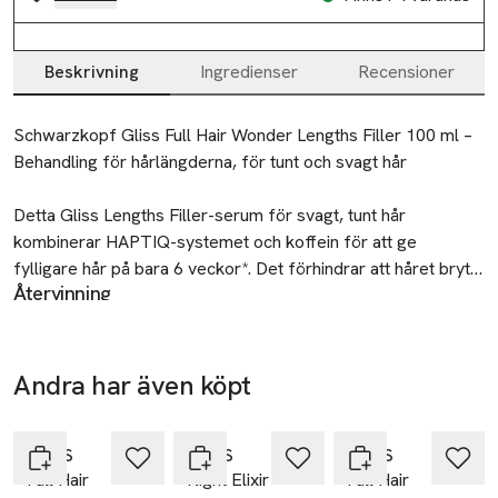
Beskrivning
Ingredienser
Recensioner
Beskrivning
Schwarzkopf Gliss Full Hair Wonder Lengths Filler 100 ml – 
Behandling för hårlängderna, för tunt och svagt hår

Detta Gliss Lengths Filler-serum för svagt, tunt hår 
kombinerar HAPTIQ-systemet och koffein för att ge 
fylligare hår på bara 6 veckor*. Det förhindrar att håret bryts 
Återvinning
av efter en användning och stärker längderna omedelbart 
Sortera varje del av förpackningen utifrån vilket material den
och på lång sikt. Detta Gliss-serum ger långvariga resultat 
består av.
för fylligare och starkare hår.

SKU: 66265277
Andra har även köpt
Gliss Care-nivå: 2 – Medelvårdande, med välbalanserad 
-25%
-25%
-25%
Hoppa över bildspelet
sammansättning av närande ingredienser.

GLISS
GLISS
GLISS
Full Hair
Night Elixir
Full Hair
Denna Gliss-hårbehandling med HAPTIQ-system skapar 