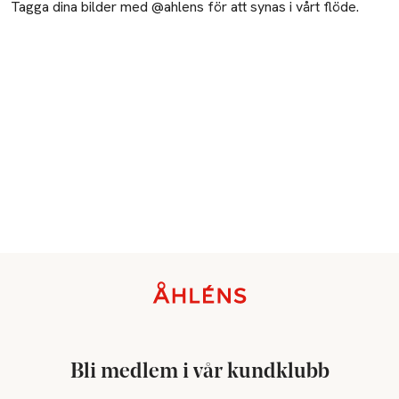
Tagga dina bilder med @ahlens för att synas i vårt flöde.
***fri från ingredienser av animaliskt ursprung

****jämfört med obehandlat hår
Sidfot
Bli medlem i vår kundklubb